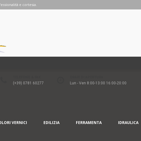
fessionalità e cortesia.
TELEFONO & FAX
ORARI DI APERTURA
(+39) 0781 60277
Lun - Ven 8:00-13:00 16:00-20:00
OLORI VERNICI
EDILIZIA
FERRAMENTA
IDRAULICA