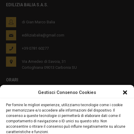
EDILIZIA BALIA S.A.S.
di Gian Marco Balia
ediliziabalia@gmail.com
+39 0781 60277
Via Amedeo di Savoia, 31
Cortoghiana 09013 Carbonia SU
ORARI
Gestisci Consenso Cookies
Lun - Ven 8:00-12:00 16:00-19:00
Per fornire le migliori esperienze, utilizziamo tecnologie come i cookie
per memorizzare e/o accedere alle informazioni del dispositivo. Il
PRIVACY E COOKIES
consenso a queste tecnologie ci permetterà di elaborare dati come il
comportamento di navigazione o ID unici su questo sito. Non
acconsentire o ritirare il consenso può influire negativamente su alcune
caratteristiche e funzioni.
DICHIARAZIONE SULLA PRIVACY (UE)