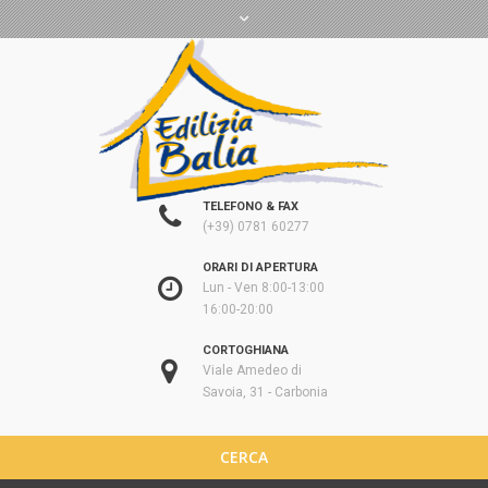
TELEFONO & FAX
(+39) 0781 60277
ORARI DI APERTURA
Lun - Ven 8:00-13:00
16:00-20:00
CORTOGHIANA
Viale Amedeo di
Savoia, 31 - Carbonia
CERCA