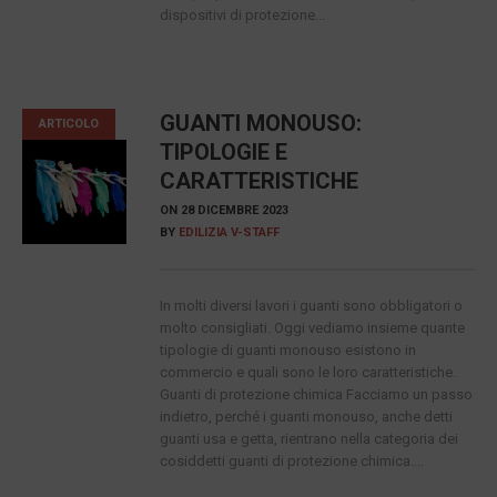
dispositivi di protezione...
GUANTI MONOUSO:
ARTICOLO
TIPOLOGIE E
CARATTERISTICHE
ON
28 DICEMBRE 2023
BY
EDILIZIA V-STAFF
In molti diversi lavori i guanti sono obbligatori o
molto consigliati. Oggi vediamo insieme quante
tipologie di guanti monouso esistono in
commercio e quali sono le loro caratteristiche.
Guanti di protezione chimica Facciamo un passo
indietro, perché i guanti monouso, anche detti
guanti usa e getta, rientrano nella categoria dei
cosiddetti guanti di protezione chimica....