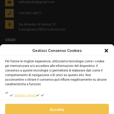
ediliziabalia@gmail.com
+39 0781 60277
Via Amedeo di Savoia, 31
Cortoghiana 09013 Carbonia SU
ORARI
Gestisci Consenso Cookies
Lun - Ven 8:00-12:00 16:00-19:00
Per fornire le migliori esperienze, utilizziamo tecnologie come i cookie
per memorizzare e/o accedere alle informazioni del dispositivo. Il
PRIVACY E COOKIES
consenso a queste tecnologie ci permetterà di elaborare dati come il
comportamento di navigazione o ID unici su questo sito. Non
acconsentire o ritirare il consenso può influire negativamente su alcune
caratteristiche e funzioni.
DICHIARAZIONE SULLA PRIVACY (UE)
Gestisci servizi
COOKIE POLICY (UE)
Accetta