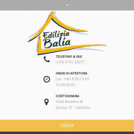
TELEFONO & FAX
(+39) 0781 60277
ORARI DI APERTURA
Lun - Ven 8:00-13:00
16:00-20:00
CORTOGHIANA
Viale Amedeo di
Savoia, 31 - Carbonia
CERCA