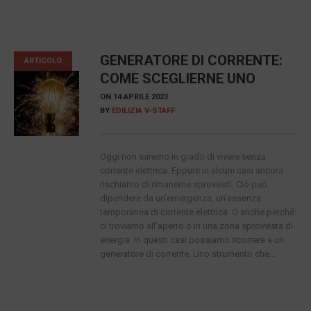
GENERATORE DI CORRENTE:
ARTICOLO
COME SCEGLIERNE UNO
ON
14 APRILE 2023
BY
EDILIZIA V-STAFF
Oggi non saremo in grado di vivere senza
corrente elettrica. Eppure in alcuni casi ancora
rischiamo di rimanerne sprovvisti. Ciò può
dipendere da un’emergenza, un’assenza
temporanea di corrente elettrica. O anche perché
ci troviamo all’aperto o in una zona sprovvista di
energia. In questi casi possiamo ricorrere a un
generatore di corrente. Uno strumento che...