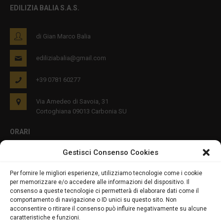
EDILIZIA BALIA S.A.S.
di Gian Marco Balia
ediliziabalia@gmail.com
+39 0781 60277
Via Amedeo di Savoia, 31
Cortoghiana 09013 Carbonia SU
ORARI
Gestisci Consenso Cookies
Lun - Ven 8:00-12:00 16:00-19:00
Per fornire le migliori esperienze, utilizziamo tecnologie come i cookie
per memorizzare e/o accedere alle informazioni del dispositivo. Il
PRIVACY E COOKIES
consenso a queste tecnologie ci permetterà di elaborare dati come il
comportamento di navigazione o ID unici su questo sito. Non
acconsentire o ritirare il consenso può influire negativamente su alcune
caratteristiche e funzioni.
DICHIARAZIONE SULLA PRIVACY (UE)