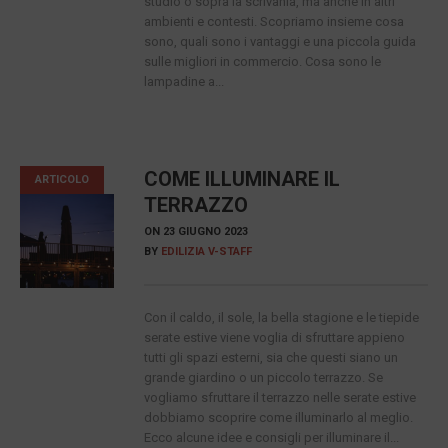
studio o sopra la scrivania, ma anche in altri
ambienti e contesti. Scopriamo insieme cosa
sono, quali sono i vantaggi e una piccola guida
sulle migliori in commercio. Cosa sono le
lampadine a...
COME ILLUMINARE IL
ARTICOLO
TERRAZZO
ON
23 GIUGNO 2023
BY
EDILIZIA V-STAFF
Con il caldo, il sole, la bella stagione e le tiepide
serate estive viene voglia di sfruttare appieno
tutti gli spazi esterni, sia che questi siano un
grande giardino o un piccolo terrazzo. Se
vogliamo sfruttare il terrazzo nelle serate estive
dobbiamo scoprire come illuminarlo al meglio.
Ecco alcune idee e consigli per illuminare il...