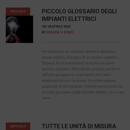
PICCOLO GLOSSARIO DEGLI
ARTICOLO
IMPIANTI ELETTRICI
ON
18 APRILE 2024
BY
EDILIZIA V-STAFF
Per realizzare un impianto elettrico abbiamo,
senza dubbio, bisogno di un tecnico esperto.
Tuttavia, le conversazioni tra tecnici e clienti
spesso risultano difficoltose, proprio perché è
difficile spiegare un argomento che l’altro
interlocutore non conosce. Se volete sapere
qualcosa di più riguardo i termini tecnici ecco un
piccolo glossario degli impianti elettrici. Da cosa
sono...
TUTTE LE UNITÀ DI MISURA
ARTICOLO