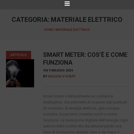
CATEGORIA:
MATERIALE ELETTRICO
HOME
/
MATERIALE ELETTRICO
SMART METER: COS’È E COME
ARTICOLO
FUNZIONA
ON
9 MAGGIO 2024
BY
EDILIZIA V-STAFF
Smart meter è letteralmente un contatore
intelligente, che permette di ricavare dati puntuali
di consumo di energia elettrica, gas e acqua
corrente. Scopriamo insieme cos’è e come
funziona. La rivoluzione digitale dell’energia Ogni
settore delle nostre vite sta attraversando una
fase di rivoluzione digitale. Non è da meno il