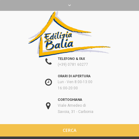
TELEFONO & FAX
(+39) 0781 60277
ORARI DI APERTURA
Lun - Ven 8:00-13:00
16:00-20:00
CORTOGHIANA
Viale Amedeo di
Savoia, 31 - Carbonia
CERCA