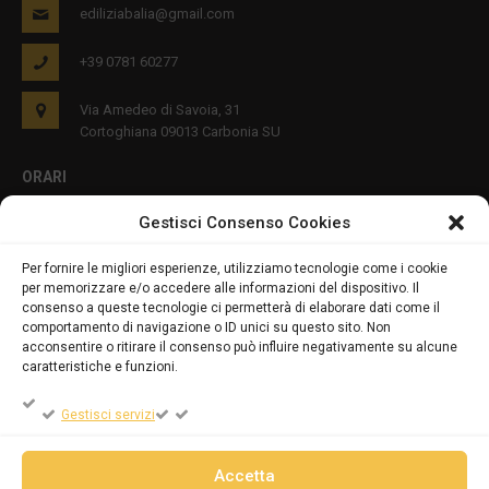
ediliziabalia@gmail.com
+39 0781 60277
Via Amedeo di Savoia, 31
Cortoghiana 09013 Carbonia SU
ORARI
Gestisci Consenso Cookies
Lun - Ven 8:00-12:00 16:00-19:00
Per fornire le migliori esperienze, utilizziamo tecnologie come i cookie
per memorizzare e/o accedere alle informazioni del dispositivo. Il
PRIVACY E COOKIES
consenso a queste tecnologie ci permetterà di elaborare dati come il
comportamento di navigazione o ID unici su questo sito. Non
acconsentire o ritirare il consenso può influire negativamente su alcune
caratteristiche e funzioni.
DICHIARAZIONE SULLA PRIVACY (UE)
Gestisci servizi
COOKIE POLICY (UE)
Accetta