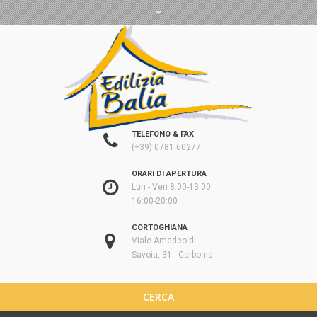
TELEFONO & FAX
(+39) 0781 60277
ORARI DI APERTURA
Lun - Ven 8:00-13:00
16:00-20:00
CORTOGHIANA
Viale Amedeo di
Savoia, 31 - Carbonia
CERCA