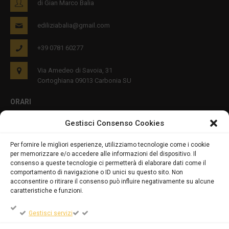
di Gian Marco Balia
ediliziabalia@gmail.com
+39 0781 60277
Via Amedeo di Savoia, 31
Cortoghiana 09013 Carbonia SU
ORARI
Gestisci Consenso Cookies
Lun - Ven 8:00-12:00 16:00-19:00
Per fornire le migliori esperienze, utilizziamo tecnologie come i cookie
per memorizzare e/o accedere alle informazioni del dispositivo. Il
PRIVACY E COOKIES
consenso a queste tecnologie ci permetterà di elaborare dati come il
comportamento di navigazione o ID unici su questo sito. Non
acconsentire o ritirare il consenso può influire negativamente su alcune
caratteristiche e funzioni.
DICHIARAZIONE SULLA PRIVACY (UE)
Gestisci servizi
COOKIE POLICY (UE)