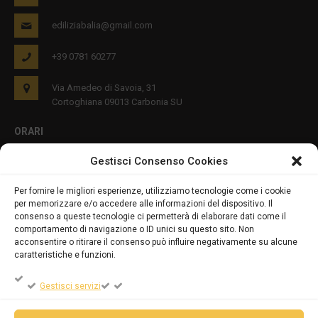
ediliziabalia@gmail.com
+39 0781 60277
Via Amedeo di Savoia, 31
Cortoghiana 09013 Carbonia SU
ORARI
Gestisci Consenso Cookies
Lun - Ven 8:00-12:00 16:00-19:00
Per fornire le migliori esperienze, utilizziamo tecnologie come i cookie
per memorizzare e/o accedere alle informazioni del dispositivo. Il
PRIVACY E COOKIES
consenso a queste tecnologie ci permetterà di elaborare dati come il
comportamento di navigazione o ID unici su questo sito. Non
acconsentire o ritirare il consenso può influire negativamente su alcune
caratteristiche e funzioni.
DICHIARAZIONE SULLA PRIVACY (UE)
Gestisci servizi
COOKIE POLICY (UE)