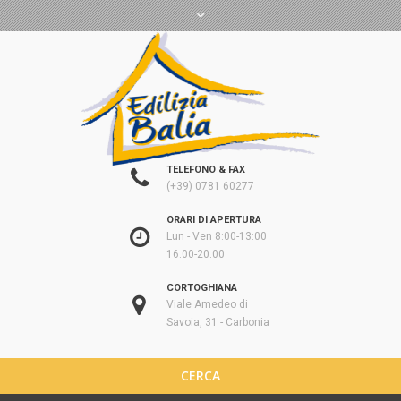
TELEFONO & FAX
(+39) 0781 60277
ORARI DI APERTURA
Lun - Ven 8:00-13:00
16:00-20:00
CORTOGHIANA
Viale Amedeo di
Savoia, 31 - Carbonia
CERCA