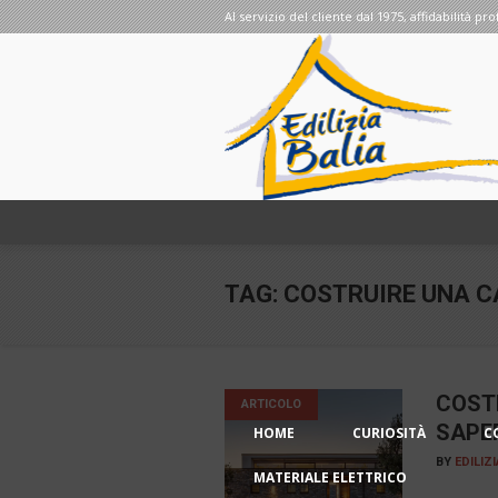
Al servizio del cliente dal 1975, affidabilità pro
TAG:
COSTRUIRE UNA 
COST
ARTICOLO
SAPE
HOME
CURIOSITÀ
C
BY
EDILIZ
MATERIALE ELETTRICO