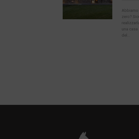
Abbiamo u
zero? Sic
realizzar
una casa 
del...