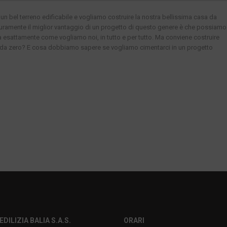
n bel terreno edificabile e vogliamo costruire la nostra bellissima casa da
uramente il miglior vantaggio di un progetto di questo genere è che possiamo
la esattamente come vogliamo noi, in tutto e per tutto. Ma conviene costruire
da zero? E cosa dobbiamo sapere se vogliamo cimentarci in un progetto
EDILIZIA BALIA S.A.S.
ORARI