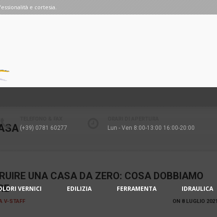
fessionalità e cortesia.
TELEFONO & FAX
ORARI DI APERTURA
CASA
(+39) 0781 60277
Lun - Ven 8:00-13:00 16:00-20:00
RUIRE UNA CASA DA ZERO: COSA DOBBIAMO
RE
OLORI VERNICI
EDILIZIA
FERRAMENTA
IDRAULICA
IA V-STAFF
ON
8 LUGLIO 202