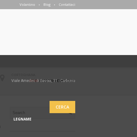
Volantino
Blog
Contattaci
CORTOGHIANA
Viale Amedeo di Savoia, 31 - Carbonia
HOME
/
COSTRUIRE UNA CASA
CERCA
LEGNAME
1