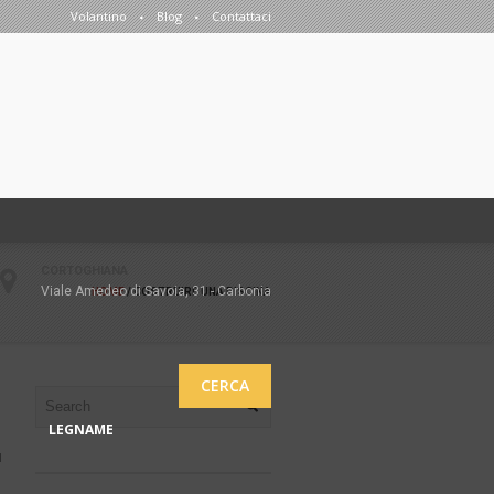
Volantino
Blog
Contattaci
CORTOGHIANA
Viale Amedeo di Savoia, 31 - Carbonia
HOME
/
COSTRUIRE UNA PISCINA
CERCA
LEGNAME
1