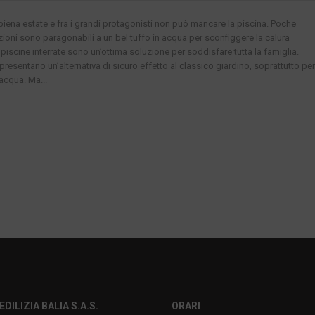
piena estate e fra i grandi protagonisti non può mancare la piscina. Poche
ioni sono paragonabili a un bel tuffo in acqua per sconfiggere la calura
 piscine interrate sono un’ottima soluzione per soddisfare tutta la famiglia.
ppresentano un’alternativa di sicuro effetto al classico giardino, soprattutto per
acqua. Ma...
EDILIZIA BALIA S.A.S.
ORARI