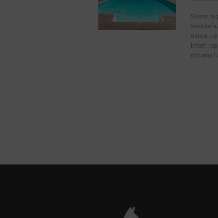
Siamo in 
soddisfaz
estiva. Le
Infatti ra
chi ama l’