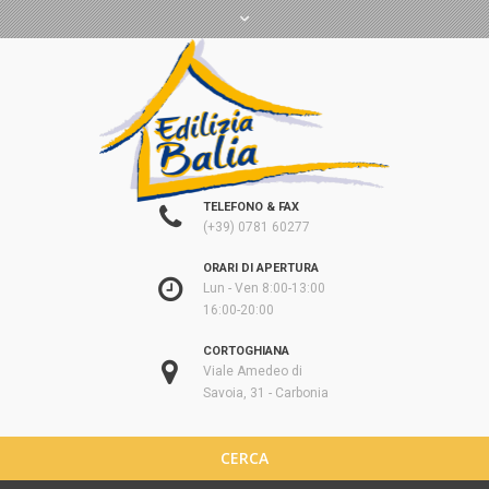
TELEFONO & FAX
(+39) 0781 60277
ORARI DI APERTURA
Lun - Ven 8:00-13:00
16:00-20:00
CORTOGHIANA
Viale Amedeo di
Savoia, 31 - Carbonia
CERCA