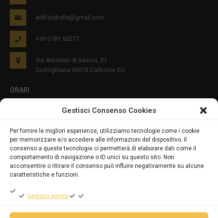
ediliziabalia@gmail.com
+39 0781 60277
Via Amedeo di Savoia, 31
Cortoghiana 09013 Carbonia SU
ORARI
Gestisci Consenso Cookies
Lun - Ven 8:00-12:00 16:00-19:00
Per fornire le migliori esperienze, utilizziamo tecnologie come i cookie
per memorizzare e/o accedere alle informazioni del dispositivo. Il
PRIVACY E COOKIES
consenso a queste tecnologie ci permetterà di elaborare dati come il
comportamento di navigazione o ID unici su questo sito. Non
acconsentire o ritirare il consenso può influire negativamente su alcune
caratteristiche e funzioni.
DICHIARAZIONE SULLA PRIVACY (UE)
Gestisci servizi
COOKIE POLICY (UE)