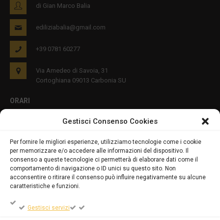
di Gian Marco Balia
ediliziabalia@gmail.com
+39 0781 60277
Via Amedeo di Savoia, 31
Cortoghiana 09013 Carbonia SU
ORARI
Gestisci Consenso Cookies
Lun - Ven 8:00-12:00 16:00-19:00
Per fornire le migliori esperienze, utilizziamo tecnologie come i cookie
per memorizzare e/o accedere alle informazioni del dispositivo. Il
PRIVACY E COOKIES
consenso a queste tecnologie ci permetterà di elaborare dati come il
comportamento di navigazione o ID unici su questo sito. Non
acconsentire o ritirare il consenso può influire negativamente su alcune
caratteristiche e funzioni.
DICHIARAZIONE SULLA PRIVACY (UE)
Gestisci servizi
COOKIE POLICY (UE)