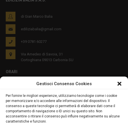
EDILIZIA BALIA S.A.S.
di Gian Marco Balia
ediliziabalia@gmail.com
+39 0781 60277
Via Amedeo di Savoia, 31
Cortoghiana 09013 Carbonia SU
ORARI
Gestisci Consenso Cookies
Lun - Ven 8:00-12:00 16:00-19:00
Per fornire le migliori esperienze, utilizziamo tecnologie come i cookie
per memorizzare e/o accedere alle informazioni del dispositivo. Il
PRIVACY E COOKIES
consenso a queste tecnologie ci permetterà di elaborare dati come il
comportamento di navigazione o ID unici su questo sito. Non
acconsentire o ritirare il consenso può influire negativamente su alcune
caratteristiche e funzioni.
DICHIARAZIONE SULLA PRIVACY (UE)