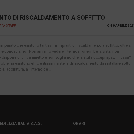
ANTO DI RISCALDAMENTO A SOFFITTO
IA V-STAFF
ON
9 APRILE 202
mparato che esistono tantissimi impianti di riscaldamento a soffitto, oltre ai
che conosciamo. Non amiamo vedere il termosifone in bella vista, non
disporre di un caminetto e non vogliamo che la stufa occupi spazi in casa?
oblema esistono efficientissimi sistemi di riscaldamento da installare sotto il
e, addirittura, all’interno del...
EDILIZIA BALIA S.A.S.
ORARI