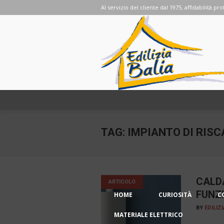
Al servizio del cliente dal 1975, affidabilità pro
TAG:
IMPIANTO DI RIS
CALD
ARTICOLO
FUNZ
HOME
CURIOSITÀ
C
BY
EDILIZ
MATERIALE ELETTRICO