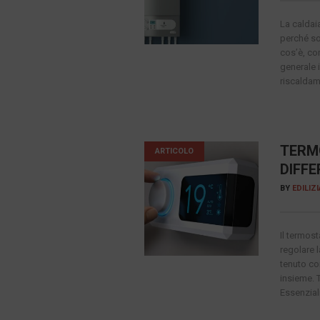
La caldai
perché so
cos’è, co
generale i
riscaldame
TERM
ARTICOLO
DIFF
BY
EDILIZ
Il termos
regolare 
tenuto co
insieme. 
Essenzialm