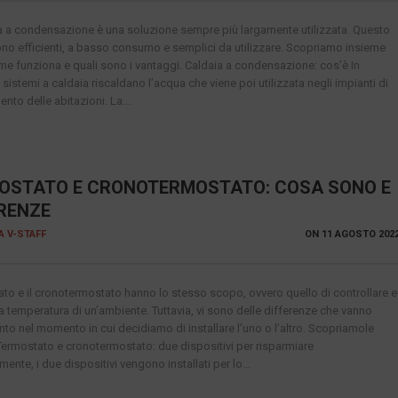
a a condensazione è una soluzione sempre più largamente utilizzata. Questo
no efficienti, a basso consumo e semplici da utilizzare. Scopriamo insieme
me funziona e quali sono i vantaggi. Caldaia a condensazione: cos’è In
 sistemi a caldaia riscaldano l’acqua che viene poi utilizzata negli impianti di
nto delle abitazioni. La...
OSTATO E CRONOTERMOSTATO: COSA SONO E
ERENZE
IA V-STAFF
ON
11 AGOSTO 202
tato e il cronotermostato hanno lo stesso scopo, ovvero quello di controllare e
la temperatura di un’ambiente. Tuttavia, vi sono delle differenze che vanno
nto nel momento in cui decidiamo di installare l’uno o l’altro. Scopriamole
Termostato e cronotermostato: due dispositivi per risparmiare
ente, i due dispositivi vengono installati per lo...