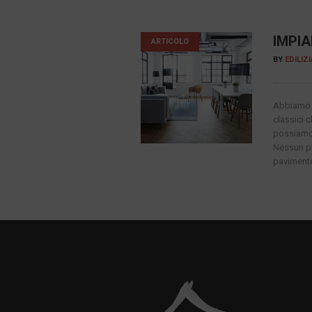
IMPI
ARTICOLO
BY
EDILIZ
Abbiamo i
classici 
possiamo 
Nessun pr
pavimento 