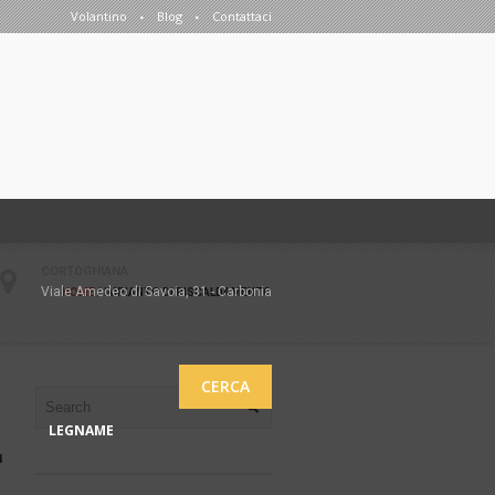
Volantino
Blog
Contattaci
CORTOGHIANA
Viale Amedeo di Savoia, 31 - Carbonia
HOME
/
IMPIANTO DI RISCALDAMENTO
CERCA
LEGNAME
4