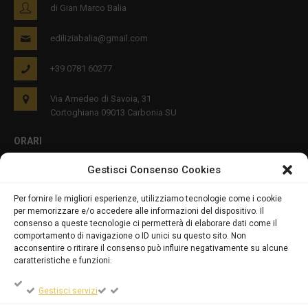
di Gian Marco Balia
ediliziabalia@gmail.com
+39 0781 60277
Via Amedeo di Savoia, 31
Cortoghiana 09013 Carbonia SU
ORARI
Gestisci Consenso Cookies
Lun - Ven 8:00-12:00 16:00-19:00
Per fornire le migliori esperienze, utilizziamo tecnologie come i cookie
per memorizzare e/o accedere alle informazioni del dispositivo. Il
PRIVACY E COOKIES
consenso a queste tecnologie ci permetterà di elaborare dati come il
comportamento di navigazione o ID unici su questo sito. Non
acconsentire o ritirare il consenso può influire negativamente su alcune
caratteristiche e funzioni.
DICHIARAZIONE SULLA PRIVACY (UE)
Gestisci servizi
COOKIE POLICY (UE)