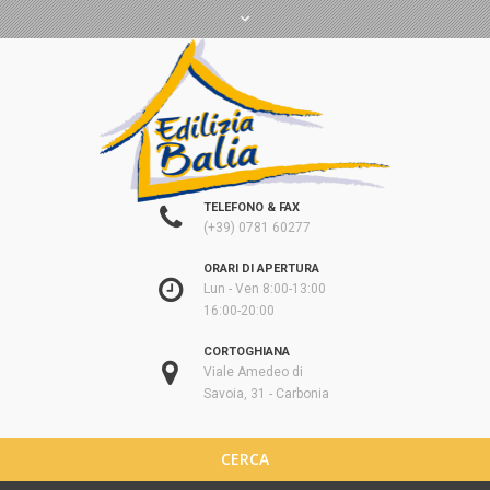
TELEFONO & FAX
(+39) 0781 60277
ORARI DI APERTURA
Lun - Ven 8:00-13:00
16:00-20:00
CORTOGHIANA
Viale Amedeo di
Savoia, 31 - Carbonia
CERCA