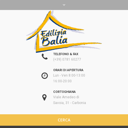
TELEFONO & FAX
(+39) 0781 60277
ORARI DI APERTURA
Lun - Ven 8:00-13:00
16:00-20:00
CORTOGHIANA
Viale Amedeo di
Savoia, 31 - Carbonia
CERCA