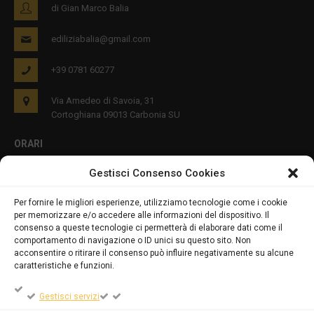
di Gian Marco Balia
ediliziabalia@gmail.com
+39 0781 60277
Via Amedeo di Savoia, 31
Cortoghiana 09013 Carbonia SU
ORARI
Gestisci Consenso Cookies
Lun - Ven 8:00-12:00 16:00-19:00
Per fornire le migliori esperienze, utilizziamo tecnologie come i cookie
per memorizzare e/o accedere alle informazioni del dispositivo. Il
PRIVACY E COOKIES
consenso a queste tecnologie ci permetterà di elaborare dati come il
comportamento di navigazione o ID unici su questo sito. Non
acconsentire o ritirare il consenso può influire negativamente su alcune
caratteristiche e funzioni.
DICHIARAZIONE SULLA PRIVACY (UE)
Gestisci servizi
COOKIE POLICY (UE)