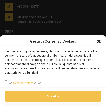
+39 0781 60277
Via Amedeo di Savoia, 31
Cortoghiana 09013 Carbonia SU
ORARI
Gestisci Consenso Cookies
Lun - Ven 8:00-12:00 16:00-19:00
Per fornire le migliori esperienze, utilizziamo tecnologie come i cookie
per memorizzare e/o accedere alle informazioni del dispositivo. Il
PRIVACY E COOKIES
consenso a queste tecnologie ci permetterà di elaborare dati come il
comportamento di navigazione o ID unici su questo sito. Non
acconsentire o ritirare il consenso può influire negativamente su alcune
caratteristiche e funzioni.
DICHIARAZIONE SULLA PRIVACY (UE)
Gestisci servizi
COOKIE POLICY (UE)
Accetta