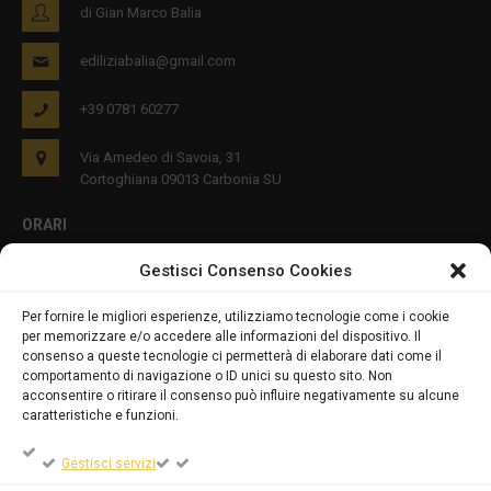
di Gian Marco Balia
ediliziabalia@gmail.com
+39 0781 60277
Via Amedeo di Savoia, 31
Cortoghiana 09013 Carbonia SU
ORARI
Gestisci Consenso Cookies
Lun - Ven 8:00-12:00 16:00-19:00
Per fornire le migliori esperienze, utilizziamo tecnologie come i cookie
per memorizzare e/o accedere alle informazioni del dispositivo. Il
PRIVACY E COOKIES
consenso a queste tecnologie ci permetterà di elaborare dati come il
comportamento di navigazione o ID unici su questo sito. Non
acconsentire o ritirare il consenso può influire negativamente su alcune
caratteristiche e funzioni.
DICHIARAZIONE SULLA PRIVACY (UE)
Gestisci servizi
COOKIE POLICY (UE)