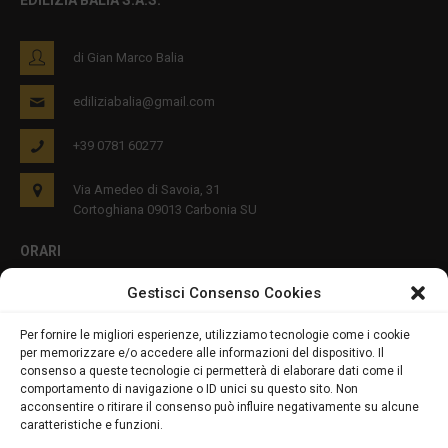
EDILIZIA BALIA S.A.S.
di Gian Marco Balia
ediliziabalia@gmail.com
+39 0781 60277
Via Amedeo di Savoia, 31
Cortoghiana 09013 Carbonia SU
ORARI
Gestisci Consenso Cookies
Lun - Ven 8:00-12:00 16:00-19:00
Per fornire le migliori esperienze, utilizziamo tecnologie come i cookie
per memorizzare e/o accedere alle informazioni del dispositivo. Il
PRIVACY E COOKIES
consenso a queste tecnologie ci permetterà di elaborare dati come il
comportamento di navigazione o ID unici su questo sito. Non
acconsentire o ritirare il consenso può influire negativamente su alcune
caratteristiche e funzioni.
DICHIARAZIONE SULLA PRIVACY (UE)