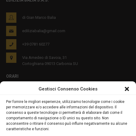
EDILIZIA BALIA S.A.S.
di Gian Marco Balia
ediliziabalia@gmail.com
+39 0781 60277
Via Amedeo di Savoia, 31
Cortoghiana 09013 Carbonia SU
ORARI
Gestisci Consenso Cookies
Lun - Ven 8:00-12:00 16:00-19:00
Per fornire le migliori esperienze, utilizziamo tecnologie come i cookie
per memorizzare e/o accedere alle informazioni del dispositivo. Il
PRIVACY E COOKIES
consenso a queste tecnologie ci permetterà di elaborare dati come il
comportamento di navigazione o ID unici su questo sito. Non
acconsentire o ritirare il consenso può influire negativamente su alcune
caratteristiche e funzioni.
DICHIARAZIONE SULLA PRIVACY (UE)