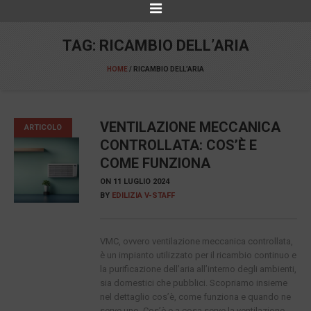
TAG:
RICAMBIO DELL’ARIA
HOME
/
RICAMBIO DELL’ARIA
VENTILAZIONE MECCANICA
ARTICOLO
CONTROLLATA: COS’È E
COME FUNZIONA
ON
11 LUGLIO 2024
BY
EDILIZIA V-STAFF
VMC, ovvero ventilazione meccanica controllata,
è un impianto utilizzato per il ricambio continuo e
la purificazione dell’aria all’interno degli ambienti,
sia domestici che pubblici. Scopriamo insieme
nel dettaglio cos’è, come funziona e quando ne
serve uno. Cos’è e a cosa serve la ventilazione