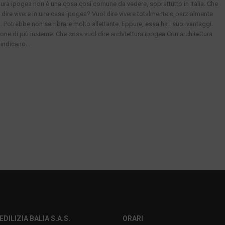
ttura ipogea non è una cosa così comune da vedere, soprattutto in Italia. Che
 dire vivere in una casa ipogea? Vuol dire vivere totalmente o parzialmente
a. Potrebbe non sembrare molto allettante. Eppure, essa ha i suoi vantaggi.
ne di più insieme. Che cosa vuol dire architettura ipogea Con architettura
indicano...
EDILIZIA BALIA S.A.S.
ORARI