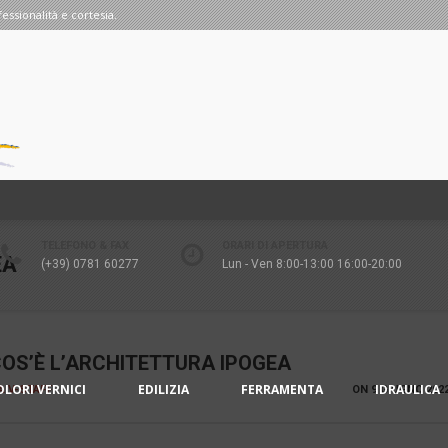
fessionalità e cortesia.
TELEFONO & FAX
ORARI DI APERTURA
EA
(+39) 0781 60277
Lun - Ven 8:00-13:00 16:00-20:00
OS’È L’ARCHITETTURA IPOGEA
OLORI VERNICI
EDILIZIA
FERRAMENTA
IDRAULICA
IA V-STAFF
ON
9 GIUGNO 202