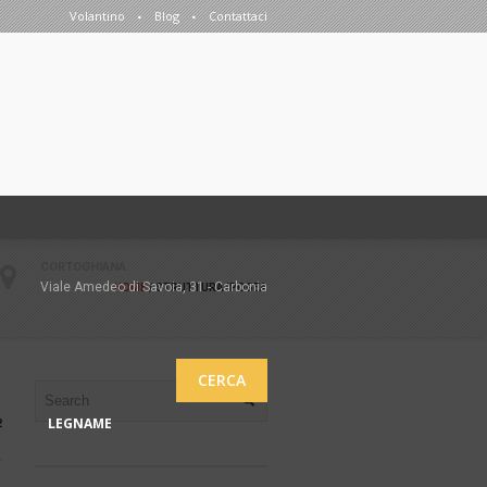
Volantino
Blog
Contattaci
CORTOGHIANA
Viale Amedeo di Savoia, 31 - Carbonia
HOME
/
STRUTTURA IPOGEA
CERCA
LEGNAME
2