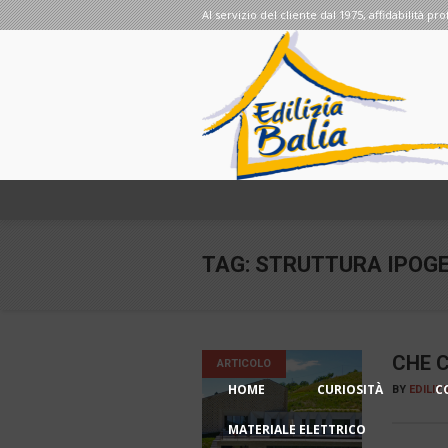
Al servizio del cliente dal 1975, affidabilità pro
TAG:
STRUTTURA IPOG
CHE C
ARTICOLO
HOME
CURIOSITÀ
C
BY
EDILIZ
MATERIALE ELETTRICO