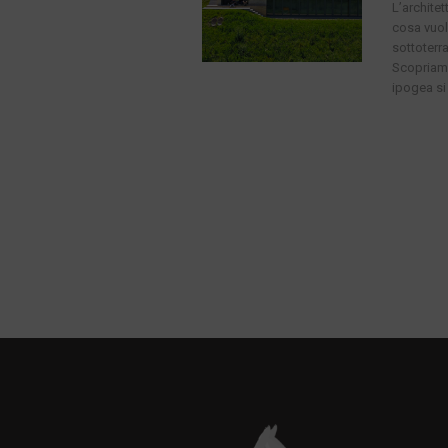
L’archite
cosa vuol
sottoterr
Scopriamo
ipogea si 