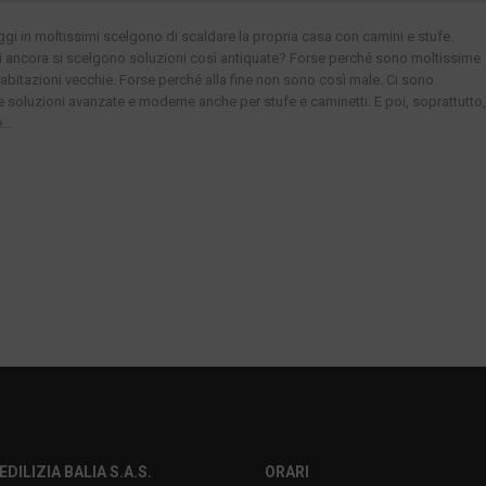
gi in moltissimi scelgono di scaldare la propria casa con camini e stufe.
ancora si scelgono soluzioni così antiquate? Forse perché sono moltissime
 abitazioni vecchie. Forse perché alla fine non sono così male. Ci sono
e soluzioni avanzate e moderne anche per stufe e caminetti. E poi, soprattutto,
...
EDILIZIA BALIA S.A.S.
ORARI