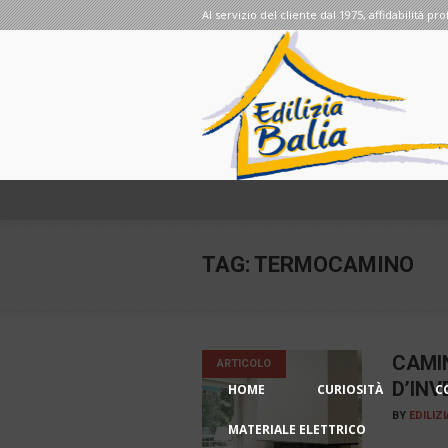
Al servizio del cliente dal 1975, affidabilità pro
TAG:
TERMOCAMINO
CAMI
ARTICOLO
D’IN
HOME
CURIOSITÀ
C
BY
EDILIZ
MATERIALE ELETTRICO