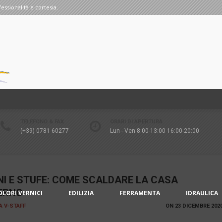
fessionalità e cortesia.
TELEFONO & FAX
ORARI DI APERTURA
(+39) 0781 60277
Lun - Ven 8:00-13:00 16:00-20:00
NI E STUFE: COME SCALDARE LA CASA
VERNO
OLORI VERNICI
EDILIZIA
FERRAMENTA
IDRAULICA
IA V-STAFF
ON
23 DICEMBRE 202