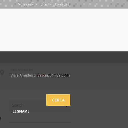
Volantino
Blog
Contattaci
CORTOGHIANA
Viale Amedeo di Savoia, 31 - Carbonia
HOME
/
TERMOCAMINO
CERCA
LEGNAME
0