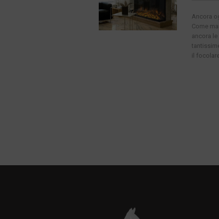
Ancora og
Come mai 
ancora le
tantissim
il focolare