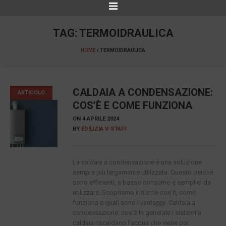
TAG:
TERMOIDRAULICA
HOME
/
TERMOIDRAULICA
CALDAIA A CONDENSAZIONE:
ARTICOLO
COS’È E COME FUNZIONA
ON
4 APRILE 2024
BY
EDILIZIA V-STAFF
La caldaia a condensazione è una soluzione
sempre più largamente utilizzata. Questo perché
sono efficienti, a basso consumo e semplici da
utilizzare. Scopriamo insieme cos’è, come
funziona e quali sono i vantaggi. Caldaia a
condensazione: cos’è In generale i sistemi a
caldaia riscaldano l’acqua che viene poi