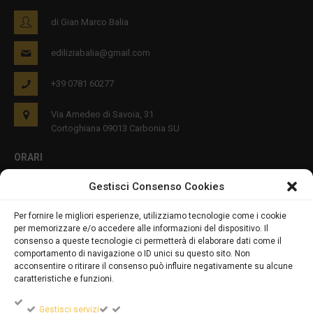
di Gian Marco Balia
ediliziabalia@gmail.com
+39 0781 60277
Via Amedeo di Savoia, 31
Cortoghiana 09013 Carbonia SU
ORARI
Gestisci Consenso Cookies
Lun - Ven 8:00-12:00 16:00-19:00
Per fornire le migliori esperienze, utilizziamo tecnologie come i cookie
per memorizzare e/o accedere alle informazioni del dispositivo. Il
PRIVACY E COOKIES
consenso a queste tecnologie ci permetterà di elaborare dati come il
comportamento di navigazione o ID unici su questo sito. Non
acconsentire o ritirare il consenso può influire negativamente su alcune
caratteristiche e funzioni.
DICHIARAZIONE SULLA PRIVACY (UE)
Gestisci servizi