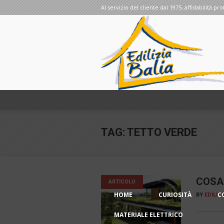
Al servizio del cliente dal 1975, affidabilità pro
TAG:
TETTO VERDE
COSA 
ARTICOLO
HOME
CURIOSITÀ
C
BY
EDILIZ
MATERIALE ELETTRICO