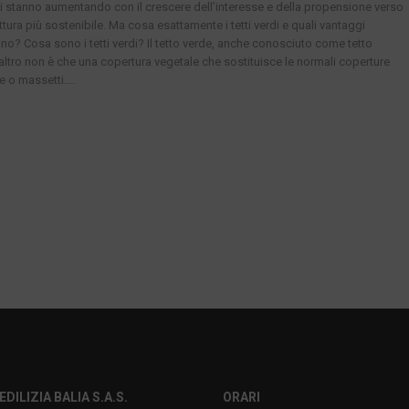
erdi stanno aumentando con il crescere dell’interesse e della propensione verso
ttura più sostenibile. Ma cosa esattamente i tetti verdi e quali vantaggi
o? Cosa sono i tetti verdi? Il tetto verde, anche conosciuto come tetto
 altro non è che una copertura vegetale che sostituisce le normali coperture
 o massetti....
EDILIZIA BALIA S.A.S.
ORARI