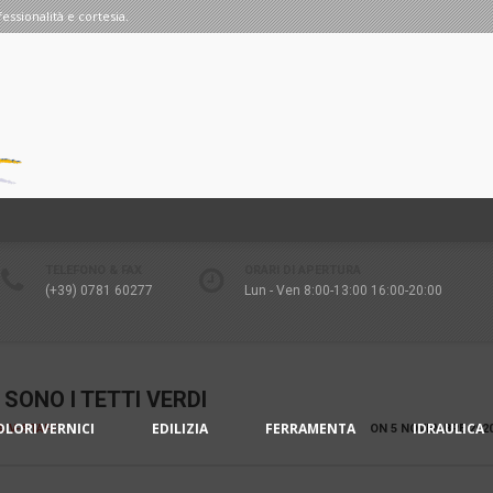
fessionalità e cortesia.
TELEFONO & FAX
ORARI DI APERTURA
(+39) 0781 60277
Lun - Ven 8:00-13:00 16:00-20:00
SONO I TETTI VERDI
OLORI VERNICI
EDILIZIA
FERRAMENTA
IDRAULICA
IA V-STAFF
ON
5 NOVEMBRE 202