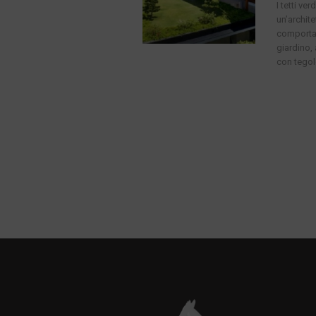
I tetti v
un’archite
comportan
giardino,
con tegole