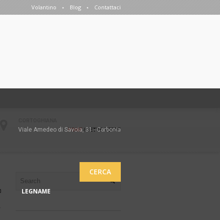
Volantino
Blog
Contattaci
CORTOGHIANA
Viale Amedeo di Savoia, 31 - Carbonia
HOME
/
TETTO VERDE
CERCA
LEGNAME
0