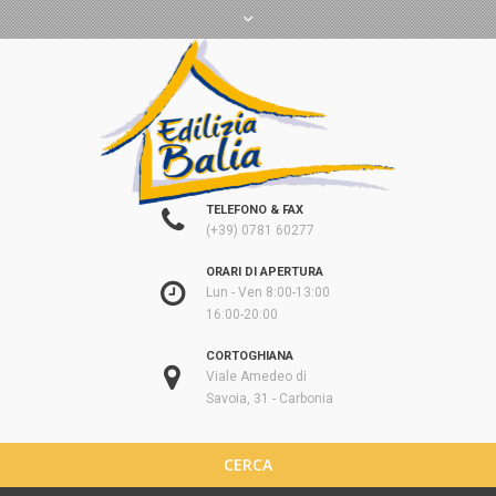
TELEFONO & FAX
(+39) 0781 60277
ORARI DI APERTURA
Lun - Ven 8:00-13:00
16:00-20:00
CORTOGHIANA
Viale Amedeo di
Savoia, 31 - Carbonia
CERCA