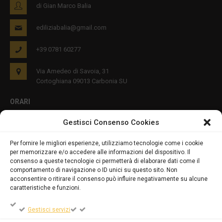
di Gian Marco Balia
ediliziabalia@gmail.com
+39 0781 60277
Via Amedeo di Savoia, 31
Cortoghiana 09013 Carbonia SU
ORARI
Gestisci Consenso Cookies
Lun - Ven 8:00-12:00 16:00-19:00
Per fornire le migliori esperienze, utilizziamo tecnologie come i cookie
per memorizzare e/o accedere alle informazioni del dispositivo. Il
PRIVACY E COOKIES
consenso a queste tecnologie ci permetterà di elaborare dati come il
comportamento di navigazione o ID unici su questo sito. Non
acconsentire o ritirare il consenso può influire negativamente su alcune
caratteristiche e funzioni.
DICHIARAZIONE SULLA PRIVACY (UE)
Gestisci servizi
COOKIE POLICY (UE)