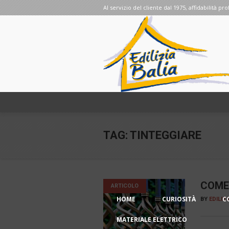
Al servizio del cliente dal 1975, affidabilità pro
TAG:
TINTEGGIARE
COME 
ARTICOLO
HOME
CURIOSITÀ
C
BY
EDILIZ
MATERIALE ELETTRICO