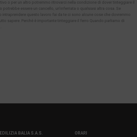
ivo o per un altro potremmo ritrovarci nella condizione di dover tinteggiare il
o potrebbe essere un cancello, un’inferriata o qualsiasi altra cosa. Se
intraprendere questo lavoro fai da te ci sono alcune cose che dovremmo
tutto sapere. Perché è importante tinteggiare il ferro Quando parliamo di
..
EDILIZIA BALIA S.A.S.
ORARI