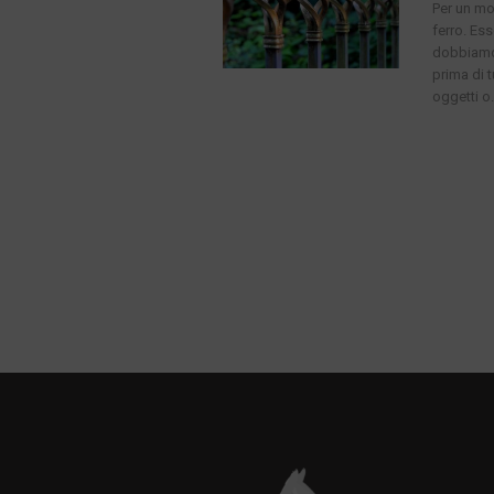
Per un mot
ferro. Ess
dobbiamo 
prima di 
oggetti o.