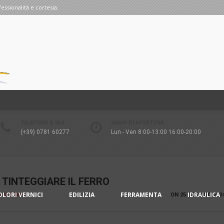
fessionalità e cortesia.
TELEFONO & FAX
ORARI DI APERTURA
(+39) 0781 60277
Lun - Ven 8:00-13:00 16:00-20:00
TINTEGGIARE IL FERRO
OLORI VERNICI
EDILIZIA
FERRAMENTA
IDRAULICA
IA V-STAFF
ON
25 GENNAIO 202