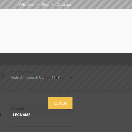
Volantino
Blog
Contattaci
CORTOGHIANA
Viale Amedeo di Savoia, 31 - Carbonia
HOME
/
TINTEGGIARE
CERCA
LEGNAME
4