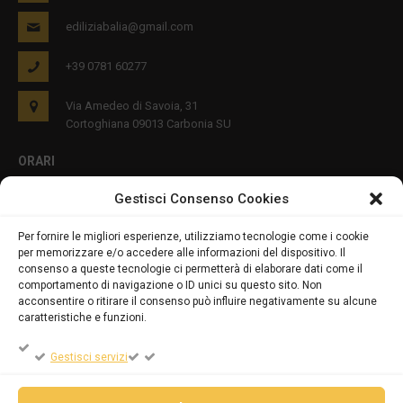
ediliziabalia@gmail.com
+39 0781 60277
Via Amedeo di Savoia, 31
Cortoghiana 09013 Carbonia SU
ORARI
Gestisci Consenso Cookies
Lun - Ven 8:00-12:00 16:00-19:00
Per fornire le migliori esperienze, utilizziamo tecnologie come i cookie
per memorizzare e/o accedere alle informazioni del dispositivo. Il
PRIVACY E COOKIES
consenso a queste tecnologie ci permetterà di elaborare dati come il
comportamento di navigazione o ID unici su questo sito. Non
acconsentire o ritirare il consenso può influire negativamente su alcune
caratteristiche e funzioni.
DICHIARAZIONE SULLA PRIVACY (UE)
Gestisci servizi
COOKIE POLICY (UE)