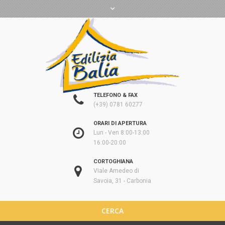
TELEFONO & FAX
(+39) 0781 60277
ORARI DI APERTURA
Lun - Ven 8:00-13:00
16:00-20:00
CORTOGHIANA
Viale Amedeo di
Savoia, 31 - Carbonia
CERCA