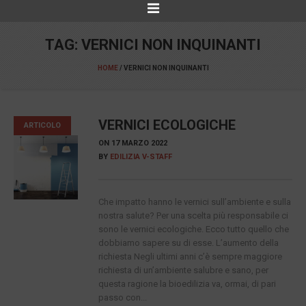
TAG:
VERNICI NON INQUINANTI
HOME
/
VERNICI NON INQUINANTI
VERNICI ECOLOGICHE
ARTICOLO
ON
17 MARZO 2022
BY
EDILIZIA V-STAFF
Che impatto hanno le vernici sull’ambiente e sulla
nostra salute? Per una scelta più responsabile ci
sono le vernici ecologiche. Ecco tutto quello che
dobbiamo sapere su di esse. L’aumento della
richiesta Negli ultimi anni c’è sempre maggiore
richiesta di un’ambiente salubre e sano, per
questa ragione la bioedilizia va, ormai, di pari
passo con...