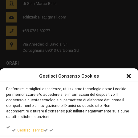
di Gian Marco Balia
ediliziabalia@gmail.com
+39 0781 60277
Via Amedeo di Savoia, 31
Cortoghiana 09013 Carbonia SU
ORARI
Gestisci Consenso Cookies
Lun - Ven 8:00-12:00 16:00-19:00
Per fornire le migliori esperienze, utilizziamo tecnologie come i cookie
per memorizzare e/o accedere alle informazioni del dispositivo. Il
PRIVACY E COOKIES
consenso a queste tecnologie ci permetterà di elaborare dati come il
comportamento di navigazione o ID unici su questo sito. Non
acconsentire o ritirare il consenso può influire negativamente su alcune
caratteristiche e funzioni.
DICHIARAZIONE SULLA PRIVACY (UE)
Gestisci servizi
COOKIE POLICY (UE)