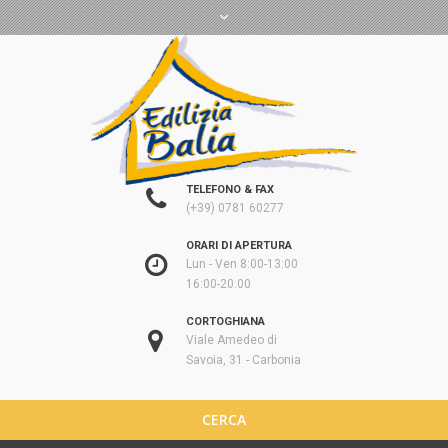
TELEFONO & FAX
(+39) 0781 60277
ORARI DI APERTURA
Lun - Ven 8:00-13:00
16:00-20:00
CORTOGHIANA
Viale Amedeo di
Savoia, 31 - Carbonia
CERCA