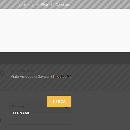
Volantino
Blog
Contattaci
CORTOGHIANA
Viale Amedeo di Savoia, 31 - Carbonia
HOME
/
VMC
CERCA
LEGNAME
4