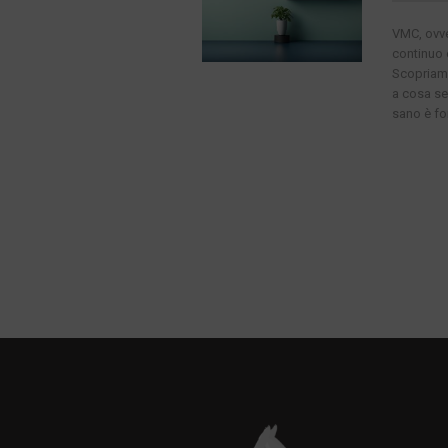
VMC, ovve
continuo e
Scopriamo
a cosa se
sano è fo