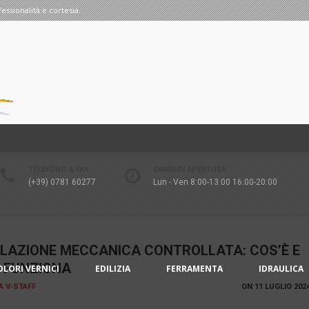
fessionalità e cortesia.
TELEFONO & FAX
ORARI DI APERTURA
(+39) 0781 60277
Lun - Ven 8:00-13:00 16:00-20:00
ILAZIONE MECCANICA CONTROLLATA: COS’È E
 FUNZIONA
OLORI VERNICI
EDILIZIA
FERRAMENTA
IDRAULICA
IA V-STAFF
ON
11 LUGLIO 202