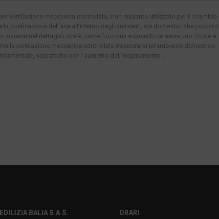
ro ventilazione meccanica controllata, è un impianto utilizzato per il ricambio
 la purificazione dell’aria all’interno degli ambienti, sia domestici che pubblici
 insieme nel dettaglio cos’è, come funziona e quando ne serve uno. Cos’è e
rve la ventilazione meccanica controllata Assicurarsi un’ambiente domestico
ndamentale, soprattutto con l’aumento dell’inquinamento...
EDILIZIA BALIA S.A.S.
ORARI