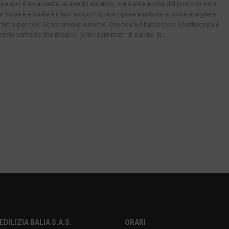
copa non è solamente un arredo estetico, ma è utile anche dal punto di vista
e. Cosa è e quale è il suo scopo? Quanti tipi ne esistono e come scegliere
rfetto per noi? Scopriamolo insieme. Che cos’è il battiscopa Il battiscopa è
ento verticale che ricopre i primi centimetri di parete, in...
EDILIZIA BALIA S.A.S.
ORARI