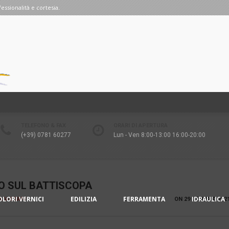
fessionalità e cortesia.
TELEFONO & FAX
ORARI DI APERTURA
(+39) 0781 60277
Lun - Ven 8:00-13:00 16:00-20:00
O SUL BATTISCOPA
OLORI VERNICI
EDILIZIA
FERRAMENTA
IDRAULICA
IA V-STAFF
ON
29 GENNAIO 202