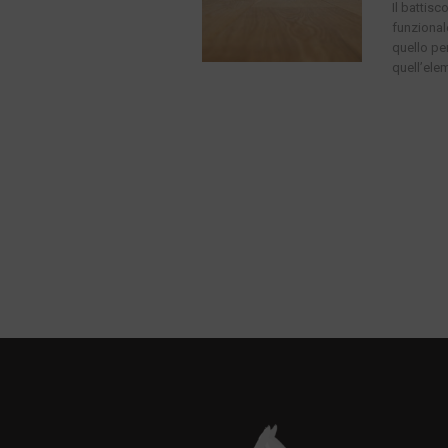
Il battis
funzional
quello pe
quell’elem