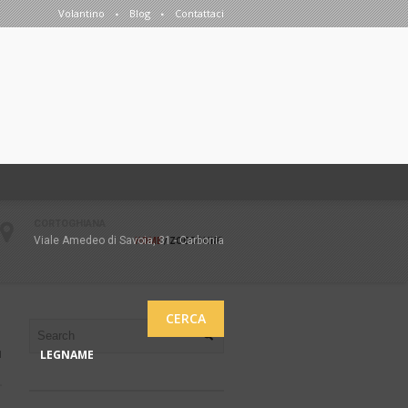
Volantino
Blog
Contattaci
CORTOGHIANA
Viale Amedeo di Savoia, 31 - Carbonia
HOME
/
ZOCCOLINO
CERCA
LEGNAME
1