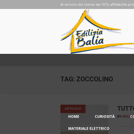
Al servizio del cliente dal 1975, affidabilità pro
TAG:
ZOCCOLINO
TUTT
ARTICOLO
HOME
CURIOSITÀ
C
BY
EDILIZ
MATERIALE ELETTRICO