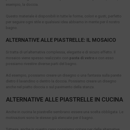
esempio, la doccia.
Questo materiale è disponibili in tutte le forme, colori e gusti, perfetto
per seguire ogni stile e qualsiasi idea abbiamo in mente per il nostro
bagno.
ALTERNATIVE ALLE PIASTRELLE: IL MOSAICO
Si tratta di un’alternativa complessa, elegante e di sicuro effetto. Il
mosaico viene spesso realizzato con
pasta di vetro
e con esso
possiamo rivestire diverse parti del bagno.
Ad esempio, possiamo creare un disegno o una fantasia sulla parete
dietro il lavandino o dentro la doccia. Possiamo creare un disegno
anche nel piatto doccia o sul pavimento della stanza.
ALTERNATIVE ALLE PIASTRELLE IN CUCINA
Anche in cucina le piastrelle sembrano essere una scelta obbligata. Le
motivazioni sono le stesse già elencate per il bagno.
Tuttavia, anche in questo caso possiamo optare per delle alternative,