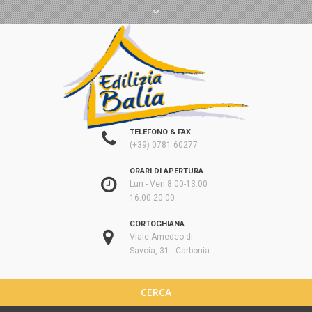
TELEFONO & FAX
(+39) 0781 60277
ORARI DI APERTURA
Lun - Ven 8:00-13:00
16:00-20:00
CORTOGHIANA
Viale Amedeo di
Savoia, 31 - Carbonia
CERCA