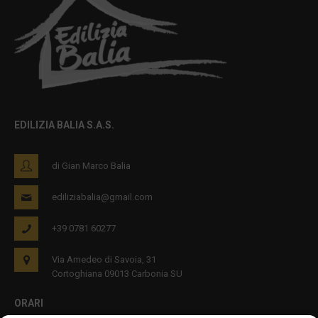
EDILIZIA BALIA S.A.S.
di Gian Marco Balia
ediliziabalia@gmail.com
+39 0781 60277
Via Amedeo di Savoia, 31
Cortoghiana 09013 Carbonia SU
ORARI