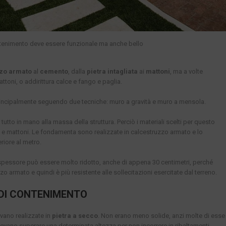
ntenimento deve essere funzionale ma anche bello
zo armato
al
cemento
, dalla
pietra intagliata
ai
mattoni
, ma a volte
ttoni, o addirittura calce e fango e paglia.
principalmente seguendo due tecniche: muro a gravità e muro a mensola.
tutto in mano alla massa della struttura. Perciò i materiali scelti per questo
ra e mattoni. Le fondamenta sono realizzate in calcestruzzo armato e lo
riore al metro.
o spessore può essere molto ridotto, anche di appena 30 centimetri, perché
o armato e quindi è più resistente alle sollecitazioni esercitate dal terreno.
 DI CONTENIMENTO
nivano realizzate in
pietra a secco
. Non erano meno solide, anzi molte di esse
evano superare una determinata altezza per non incorrere in ribaltamenti.