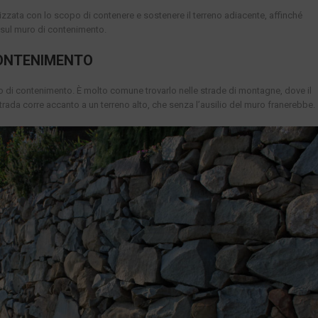
lizzata con lo scopo di contenere e sostenere il terreno adiacente, affinché
 sul muro di contenimento.
CONTENIMENTO
uro di contenimento. È molto comune trovarlo nelle strade di montagne, dove il
a strada corre accanto a un terreno alto, che senza l’ausilio del muro franerebbe.