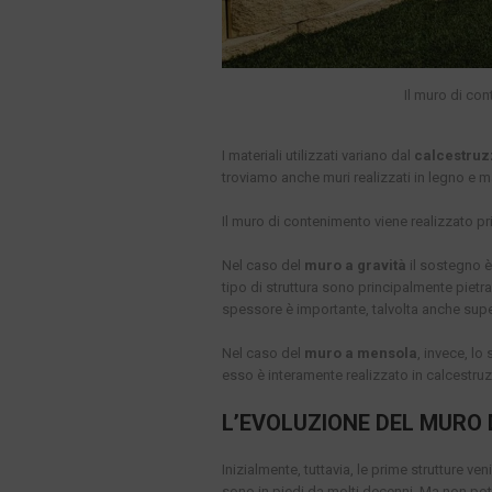
Il muro di co
I materiali utilizzati variano dal
calcestruz
troviamo anche muri realizzati in legno e ma
Il muro di contenimento viene realizzato 
Nel caso del
muro a gravità
il sostegno è 
tipo di struttura sono principalmente piet
spessore è importante, talvolta anche supe
Nel caso del
muro a mensola
, invece, l
esso è interamente realizzato in calcestruzz
L’EVOLUZIONE DEL MURO
Inizialmente, tuttavia, le prime strutture ve
sono in piedi da molti decenni. Ma non pot