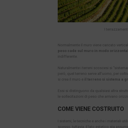
I terrazzamenti
Normalmente il muro viene caricato vertical
peso cade sul muro in modo orizzonta
indifferente.
Naturalmente i terreni scoscesi si “siste
però, quel terreno serve all’uomo, per coltiv
si crea il muro e
il terreno si sistema a 
Essi si distinguono da qualsiasi altra strut
le sollecitazioni di peso che arrivano oriz
COME VIENE COSTRUITO
I sistemi, le tecniche e anche i materiali u
spesso, tuttavia, il lato estetico sta assu