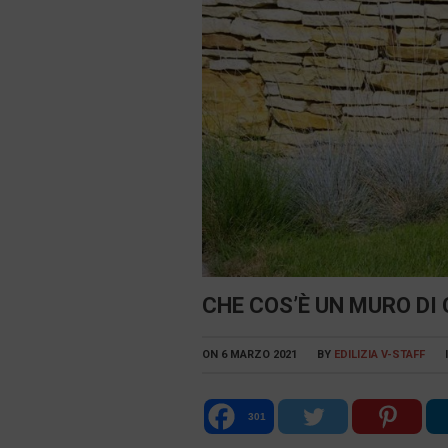
CHE COS’È UN MURO D
ON
6 MARZO 2021
BY
EDILIZIA V-STAFF
301