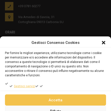
+39 0781 60277
Via Amedeo di Savoia, 31
Cortoghiana 09013 Carbonia SU
ORARI
Gestisci Consenso Cookies
Lun - Ven 8:00-12:00 16:00-19:00
Per fornire le migliori esperienze, utilizziamo tecnologie come i cookie
per memorizzare e/o accedere alle informazioni del dispositivo. Il
PRIVACY E COOKIES
consenso a queste tecnologie ci permetterà di elaborare dati come il
comportamento di navigazione o ID unici su questo sito. Non
acconsentire o ritirare il consenso può influire negativamente su alcune
caratteristiche e funzioni.
DICHIARAZIONE SULLA PRIVACY (UE)
Gestisci servizi
COOKIE POLICY (UE)
Accetta