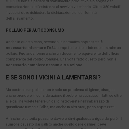
e i 350 si inizia a parlare di stabilimento produttivo e bisogna dar
comunicazione dell’esistenza al servizio veterinario. Oltre i 350 volatili
invece si deve richiedere la dichiarazione di conformità
dell’allevamento.
POLLAIO PER AUTOCONSUMO
Anche in questo caso, secondo la normativa sopracitata
è
necessario informare l’ASL
competente che si intende costruire un
pollaio. Può andar bene anche un documento equivalente dell’ufficio
competente del vostro Comune. Una volta fatto questo però
non è
necessario compiere nessun altra azione
.
E SE SONO I VICINI A LAMENTARSI?
Ma costruire un pollaio non è solo un problema di igiene, bisogna
anche prendere in considerazione il problema acustico. Infatti se oltre
alle galline volete tenere un gallo, vi troverete nell’imbarazzo di
giustificare rumori all’alba, ma anche in altri orari, poco apprezzati.
Affinché le autorità possano davvero dirvi qualcosa a riguardo però,
il
rumore
causato dai galli (o anche quello delle galline)
deve