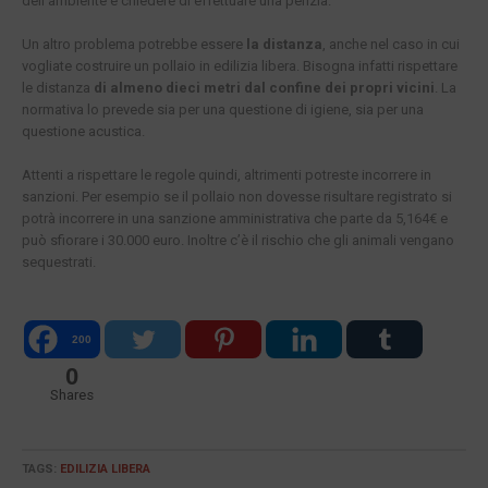
dell’ambiente e chiedere di effettuare una perizia.
Un altro problema potrebbe essere
la distanza
, anche nel caso in cui
vogliate costruire un pollaio in edilizia libera. Bisogna infatti rispettare
le distanza
di almeno dieci metri dal confine dei propri vicini
. La
normativa lo prevede sia per una questione di igiene, sia per una
questione acustica.
Attenti a rispettare le regole quindi, altrimenti potreste incorrere in
sanzioni. Per esempio se il pollaio non dovesse risultare registrato si
potrà incorrere in una sanzione amministrativa che parte da 5,164€ e
può sfiorare i 30.000 euro. Inoltre c’è il rischio che gli animali vengano
sequestrati.
200
0
Shares
TAGS:
EDILIZIA LIBERA