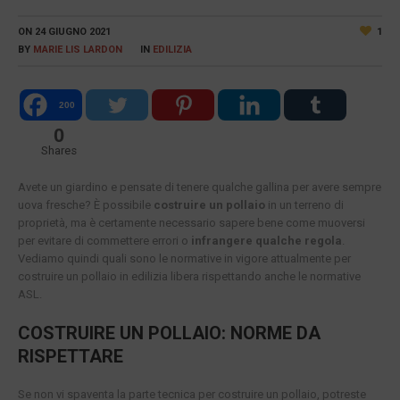
ON
24 GIUGNO 2021
1
BY
MARIE LIS LARDON
IN
EDILIZIA
200
0
Shares
Avete un giardino e pensate di tenere qualche gallina per avere sempre
uova fresche? È possibile
costruire un pollaio
in un terreno di
proprietà, ma è certamente necessario sapere bene come muoversi
per evitare di commettere errori o
infrangere qualche regola
.
Vediamo quindi quali sono le normative in vigore attualmente per
costruire un pollaio in edilizia libera rispettando anche le normative
ASL.
COSTRUIRE UN POLLAIO: NORME DA
RISPETTARE
Se non vi spaventa la parte tecnica per costruire un pollaio, potreste