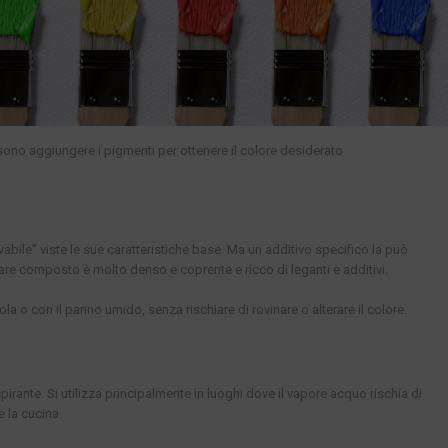
sono aggiungere i pigmenti per ottenere il colore desiderato
avabile” viste le sue caratteristiche base. Ma un additivo specifico la può
are composto è molto denso e coprente e ricco di leganti e additivi.
la o con il panno umido, senza rischiare di rovinare o alterare il colore.
pirante. Si utilizza principalmente in luoghi dove il vapore acquo rischia di
e la cucina.