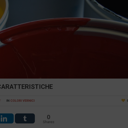
 CARATTERISTICHE
F
IN
COLORI VERNICI
0
Shares