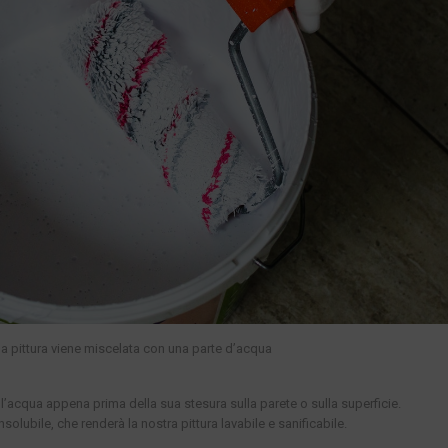
la pittura viene miscelata con una parte d’acqua
’acqua appena prima della sua stesura sulla parete o sulla superficie.
solubile, che renderà la nostra pittura lavabile e sanificabile.