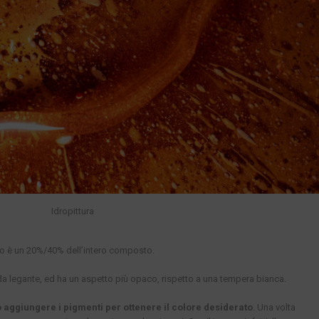
Idropittura
so è un 20%/40% dell’intero composto.
 da legante, ed ha un aspetto più opaco, rispetto a una tempera bianca.
 aggiungere i pigmenti per ottenere il colore desiderato
. Una volta