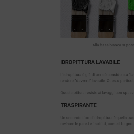
Alla base bianca si pos
IDROPITTURA LAVABILE
L’idropittura è già di per sé considerata “l
rendere “davvero” lavabile. Questo particol
Questa pittura resiste ai lavaggi con spazzo
TRASPIRANTE
Un secondo tipo di idropittura è quella tras
rovinare le pareti e i soffitti, come il bagno 