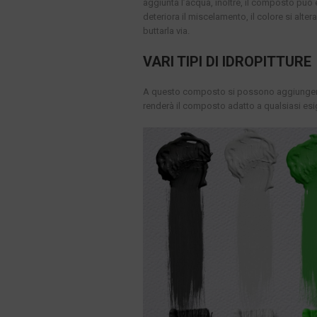
aggiunta l’acqua, inoltre, il composto può 
deteriora il miscelamento, il colore si alte
buttarla via.
VARI TIPI DI IDROPITTURE
A questo composto si possono aggiungere de
renderà il composto adatto a qualsiasi es