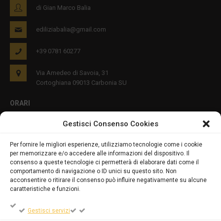
di Gian Marco Balia
ediliziabalia@gmail.com
+39 0781 60277
Via Amedeo di Savoia, 31
Cortoghiana 09013 Carbonia SU
ORARI
Gestisci Consenso Cookies
Lun - Ven 8:00-12:00 16:00-19:00
Per fornire le migliori esperienze, utilizziamo tecnologie come i cookie
per memorizzare e/o accedere alle informazioni del dispositivo. Il
PRIVACY E COOKIES
consenso a queste tecnologie ci permetterà di elaborare dati come il
comportamento di navigazione o ID unici su questo sito. Non
acconsentire o ritirare il consenso può influire negativamente su alcune
caratteristiche e funzioni.
DICHIARAZIONE SULLA PRIVACY (UE)
Gestisci servizi
COOKIE POLICY (UE)