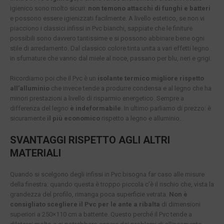
igienico sono molto sicuri:
non temono attacchi di funghi e batteri
e possono essere igienizzati facilmente. A livello estetico, se non vi
piacciono i classici infissi in Pvc bianchi, sappiate che le finiture
possibili sono davvero tantissime e si possono abbinare bene ogni
stile di arredamento. Dal classico colore tinta unita a vari effetti legno
in sfumature che vanno dal miele al noce, passano per blu, neri e grigi.
Ricordiamo poi che il Pvc è un
isolante termico migliore rispetto
all’alluminio
che invece tende a produrre condensa e al legno che ha
minori prestazioni a livello di risparmio energetico. Sempre a
differenza del legno
è indeformabile
. In ultimo parliamo di prezzo: è
sicuramente
il più economico
rispetto a legno e alluminio.
SVANTAGGI RISPETTO AGLI ALTRI
MATERIALI
Quando si scelgono degli infissi in Pvc bisogna far caso alle misure
della finestra: quando questa è troppo piccola c’è il rischio che, vista la
grandezza del profilo, rimanga poca superficie vetrata.
Non è
consigliato scegliere il Pvc per le ante a ribalta
di dimensioni
superiori a 250×110 cm a battente. Questo perché il Pvc tende a