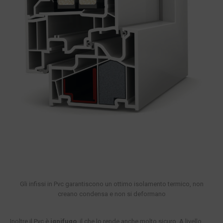
Gli infissi in Pvc garantiscono un ottimo isolamento termico, non
creano condensa e non si deformano
Inoltre il Pvc è
ignifugo
, il che lo rende anche molto sicuro. A livello