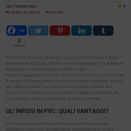
ON
17 GIUGNO 2021
0
BY
MARIE LIS LARDON
IN
EDILIZIA
426
0
Shares
Nell’ottica di rinnovare gli infissi ci si può porre il problema di quale
materiale farli, tra questi, c’è il Pvc, ma quali vantaggi ha? Gli
infissi in
Pvc
possono essere la soluzione adatta a tutti?
Partiamo spiegando cos’è il Pvc: anche noto come cloruro di polivinile
è ricavato da materie prime come cloro, idrogeno e carbonio, oltre ad
altri additivi specifici. È un materiale termoplastico naturale ed è
incluso tra i materiali ecologici, in grado di rispettare l’ambiente. Ma
ora scopriamo vantaggi e svantaggi di questo materiale.
GLI INFISSI IN PVC: QUALI VANTAGGI?
Il Pvc è un materiale molto versatile che, in edilizia, può essere
utilizzato in molti modi. Sin dalle prime fasi produttive il Pvc ha il