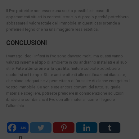
Il Pvc potrebbe non essere una scelta possibile in caso di
appartamenti situati in contesti storici o di pregio perché potrebbero
abbassare il valore totale dell’immobile. In questi casi si tende a
preferire il legno che ha una maggiore resa estetica.
CONCLUSIONI
I vantaggi degli infissi in Pvc sono davvero molti, ma questi vanno
valutati insieme al tipo di ambiente in cui andranno installati e al suo
stile.
Fate attenzione alla qualità
: finiture colorate potrebbero
scolorirsi nel tempo. State anche attenti alle certificazioni rilasciate,
che siano adeguate e vi permettano di far salire di classe energetica il
vostro immobile. Se non siete ancora convinti del tutto, su quale
materiale scegliere, potreste prendere in considerazione soluzioni
ibride che combinano il Pvc con altri materiali come il legno e
l’alluminio.
426
0