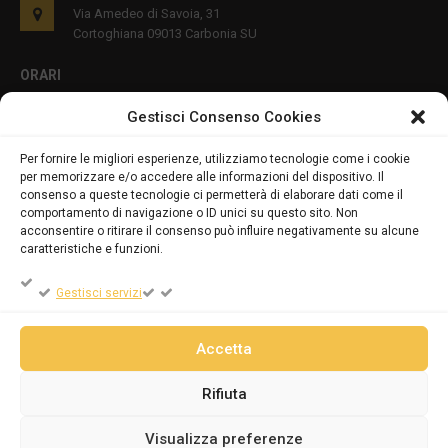
Via Amedeo di Savoia, 31
Cortoghiana 09013 Carbonia SU
ORARI
Gestisci Consenso Cookies
Lun - Ven 8:00-12:00 16:00-19:00
Per fornire le migliori esperienze, utilizziamo tecnologie come i cookie
per memorizzare e/o accedere alle informazioni del dispositivo. Il
PRIVACY E COOKIES
consenso a queste tecnologie ci permetterà di elaborare dati come il
comportamento di navigazione o ID unici su questo sito. Non
acconsentire o ritirare il consenso può influire negativamente su alcune
caratteristiche e funzioni.
DICHIARAZIONE SULLA PRIVACY (UE)
Gestisci servizi
COOKIE POLICY (UE)
Accetta
Rifiuta
Powered by
ENKEY
Visualizza preferenze