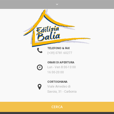
TELEFONO & FAX
(+39) 0781 60277
ORARI DI APERTURA
Lun - Ven 8:00-13:00
16:00-20:00
CORTOGHIANA
Viale Amedeo di
Savoia, 31 - Carbonia
CERCA