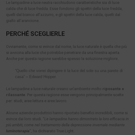
Le lampadine a luce neutra racchiudono caratteristiche sia di luce
calda che di luce fredda. Esse fondono gli spettri della luce fredda,
quelli dal bianco all’azzurro, e gli spettri della luce calda, quelli dal
giallo all’arancione.
PERCHÉ SCEGLIERLE
Ovviamente, come si evince dal nome, la luce naturale è quella che più
si avvicina alla luce che potrebbe penetrare da una finestra aperta.
Anche per questa ragione sarebbe spesso la soluzione migliore.
“Quello che vorrei dipingere è la luce del sole su una parete di
casa” – Edward Hopper.
Le lampadine a luce naturale creano un’ambiente molto
riposante e
rilassante
. Per questa ragione esse vengono principalmente scelte
per: studi, aree lettura e aree lavoro.
Alcune aziende produttrici hanno riportato benefici incredibili, come si
evince dai loro studi. “
Le lampadine hanno dimostrato la loro efficacia in
più ambiti, come nel trattamento della depressione invernale mediante
luminoterapia
”, ha dichiarato True Light.