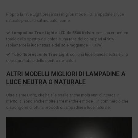
Proprio la True Light presenta i migliori modelli di lampadine a luce
naturale presenti sul mercato, come:
Lampadina True Light a LED da 5500 Kelvin
: con una copertura
totale dello spettro dei colori e una resa dei colori pari al 96%
(solamente la luce naturale del sole raggiunge il 100%).
Tubo fluorescente True Light
: con una luce bianca neutra e una
copertura totale dello spettro dei colori.
ALTRI MODELLI MIGLIORI DI LAMPADINE A
LUCE NEUTRA O NATURALE
Oltre a True Light, che ha alle spalle anche molti anni di ricerca in
merito, ci sono anche molte altre marche e modelli in commercio che
dispongono di ottimi prodotti di lampadine a luce naturale.