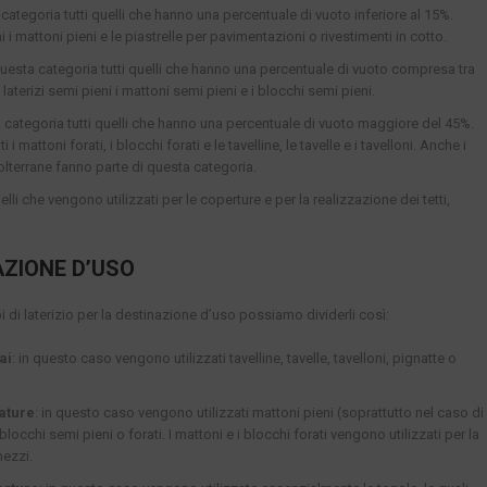
 categoria tutti quelli che hanno una percentuale di vuoto inferiore al 15%.
i i mattoni pieni e le piastrelle per pavimentazioni o rivestimenti in cotto.
questa categoria tutti quelli che hanno una percentuale di vuoto compresa tra
aterizi semi pieni i mattoni semi pieni e i blocchi semi pieni.
a categoria tutti quelli che hanno una percentuale di vuoto maggiore del 45%.
i mattoni forati, i blocchi forati e le tavelline, le tavelle e i tavelloni. Anche i
 volterrane fanno parte di questa categoria.
elli che vengono utilizzati per le coperture e per la realizzazione dei tetti,
AZIONE D’USO
pi di laterizio per la destinazione d’uso possiamo dividerli così:
ai
: in questo caso vengono utilizzati tavelline, tavelle, tavelloni, pignatte o
rature
: in questo caso vengono utilizzati mattoni pieni (soprattutto nel caso di
blocchi semi pieni o forati. I mattoni e i blocchi forati vengono utilizzati per la
mezzi.