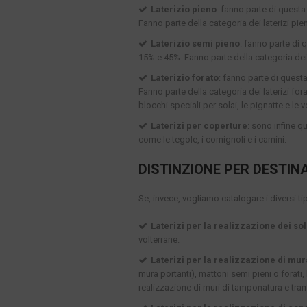
Laterizio pieno
: fanno parte di questa
Fanno parte della categoria dei laterizi pien
Laterizio semi pieno
: fanno parte di 
15% e 45%. Fanno parte della categoria dei l
Laterizio forato
: fanno parte di quest
Fanno parte della categoria dei laterizi forati 
blocchi speciali per solai, le pignatte e le
Laterizi per coperture
: sono infine qu
come le tegole, i comignoli e i camini.
DISTINZIONE PER DESTIN
Se, invece, vogliamo catalogare i diversi ti
Laterizi per la realizzazione dei sol
volterrane.
Laterizi per la realizzazione di mu
mura portanti), mattoni semi pieni o forati, 
realizzazione di muri di tamponatura e tra