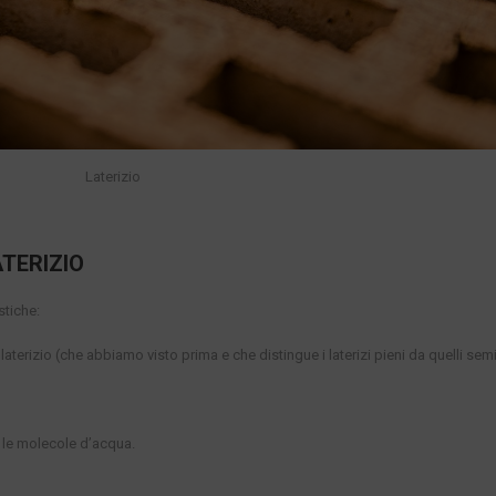
Laterizio
TERIZIO
istiche:
terizio (che abbiamo visto prima e che distingue i laterizi pieni da quelli sem
e le molecole d’acqua.