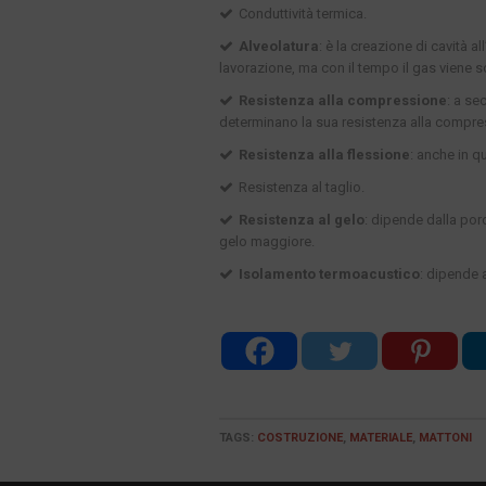
Conduttività termica.
Alveolatura
: è la creazione di cavità a
lavorazione, ma con il tempo il gas viene sos
Resistenza alla compressione
: a se
determinano la sua resistenza alla compre
Resistenza alla flessione
: anche in q
Resistenza al taglio.
Resistenza al gelo
: dipende dalla poro
gelo maggiore.
Isolamento termoacustico
: dipende 
TAGS:
COSTRUZIONE
,
MATERIALE
,
MATTONI