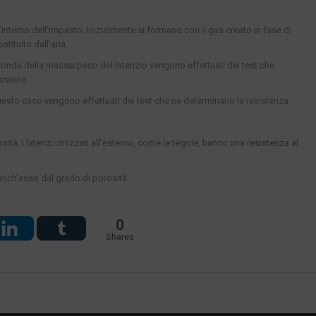
ll’interno dell’impasto. Inizialmente si formano con il gas creato in fase di
tituito dall’aria.
conda della massa/peso del laterizio vengono effettuati dei test che
ssione.
uesto caso vengono effettuati dei test che ne determinano la resistenza.
sità. I laterizi utilizzati all’esterno, come le tegole, hanno una resistenza al
anch’esso dal grado di porosità.
0
Shares