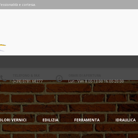
fessionalità e cortesia.
TELEFONO & FAX
ORARI DI APERTURA
(+39) 0781 60277
Lun - Ven 8:00-13:00 16:00-20:00
OLORI VERNICI
EDILIZIA
FERRAMENTA
IDRAULICA