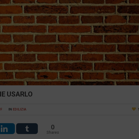
ME USARLO
FF
IN
EDILIZIA
0
Shares