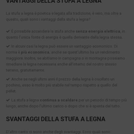
VANTAGGI DELLA STUFA A LEGNA
La stufa a legna è poetica e legata alla tradizione, è vero, ma oltre a
questo, quali sono i vantaggi della stufa a legna?
È possibile accendere la stufa anche
senza energia elettrica
, in
quanto l’unica fonte di energia è quella derivante dalla legna stessa.
In alcuni casi la legna può essere un vantaggio economico. Di
norma è
più economica
, anche se quest’ultimo ha un rendimento
maggiore. Inoltre, se abitiamo in campagna o in montagna possiamo
rimediare la legna necessaria anche all’interno del nostro stesso
terreno, gratuitamente.
Anche se negli ultimi anni il prezzo della legna è oscillato un
pochino, esso è molto più stabile nel tempo rispetto a quello del
pellet.
La stufa a legna
continua a scaldare
per un periodo di tempo più
lungo, anche dopo l’ultimo carico o dopo che si è spenta del tutto.
SVANTAGGI DELLA STUFA A LEGNA
D’altro canto ci sono anche degli svantaggi. Ecco quali sono: