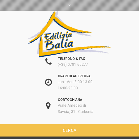
TELEFONO & FAX
(+39) 0781 60277
ORARI DI APERTURA
Lun - Ven 8:00-13:00
16:00-20:00
CORTOGHIANA
Viale Amedeo di
Savoia, 31 - Carbonia
CERCA