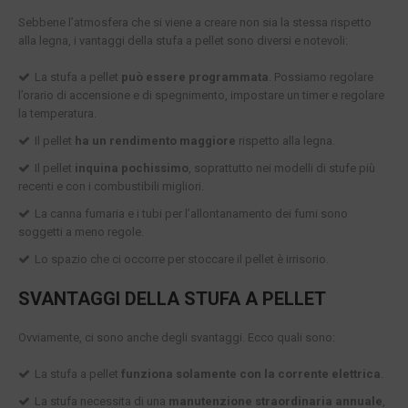
Sebbene l’atmosfera che si viene a creare non sia la stessa rispetto
alla legna, i vantaggi della stufa a pellet sono diversi e notevoli:
La stufa a pellet
può essere programmata
. Possiamo regolare
l’orario di accensione e di spegnimento, impostare un timer e regolare
la temperatura.
Il pellet
ha un rendimento maggiore
rispetto alla legna.
Il pellet
inquina pochissimo
, soprattutto nei modelli di stufe più
recenti e con i combustibili migliori.
La canna fumaria e i tubi per l’allontanamento dei fumi sono
soggetti a meno regole.
Lo spazio che ci occorre per stoccare il pellet è irrisorio.
SVANTAGGI DELLA STUFA A PELLET
Ovviamente, ci sono anche degli svantaggi. Ecco quali sono:
La stufa a pellet
funziona solamente con la corrente elettrica
.
La stufa necessita di una
manutenzione straordinaria annuale
,