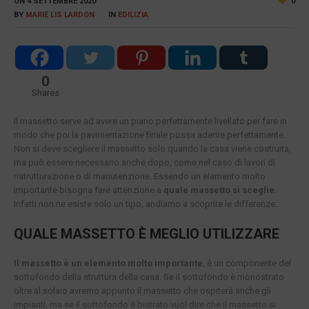
ON
4 SETTEMBRE 2020
0
BY
MARIE LIS LARDON
IN
EDILIZIA
0
Shares
Il massetto serve ad avere un piano perfettamente livellato per fare in
modo che poi la pavimentazione finale possa aderire perfettamente.
Non si deve scegliere il massetto solo quando la casa viene costruita,
ma può essere necessario anche dopo, come nel caso di lavori di
ristrutturazione o di manutenzione. Essendo un elemento molto
importante bisogna fare attenzione a
quale massetto si sceglie
.
Infatti non ne esiste solo un tipo, andiamo a scoprire le differenze.
QUALE MASSETTO È MEGLIO UTILIZZARE
Il massetto è un elemento molto importante
, è un componente del
sottofondo della struttura della casa. Se il sottofondo è monostrato
oltre al solaio avremo appunto il massetto che ospiterà anche gli
impianti, ma se il sottofondo è bistrato vuol dire che il massetto si