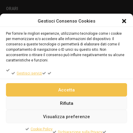
ORARI
Gestisci Consenso Cookies
Lun - Ven 8:00-12:00 16:00-19:00
Per fornire le migliori esperienze, utilizziamo tecnologie come i cookie
per memorizzare e/o accedere alle informazioni del dispositivo. Il
PRIVACY E COOKIES
consenso a queste tecnologie ci permetterà di elaborare dati come il
comportamento di navigazione o ID unici su questo sito. Non
acconsentire o ritirare il consenso può influire negativamente su alcune
caratteristiche e funzioni.
DICHIARAZIONE SULLA PRIVACY (UE)
Gestisci servizi
COOKIE POLICY (UE)
Accetta
Rifiuta
Powered by
ENKEY
Visualizza preferenze
Edilizia Balia SAS di Gian Marco Balia & C. © 2019-2026 | Tutti i diritti
Cookie Policy
sono riservati
Dichiarazione sulla Privacy