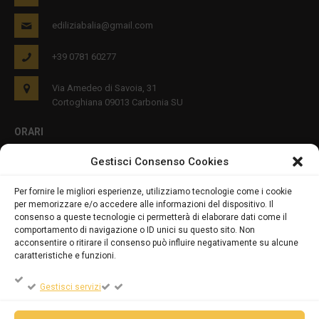
ediliziabalia@gmail.com
+39 0781 60277
Via Amedeo di Savoia, 31
Cortoghiana 09013 Carbonia SU
ORARI
Gestisci Consenso Cookies
Lun - Ven 8:00-12:00 16:00-19:00
Per fornire le migliori esperienze, utilizziamo tecnologie come i cookie
per memorizzare e/o accedere alle informazioni del dispositivo. Il
PRIVACY E COOKIES
consenso a queste tecnologie ci permetterà di elaborare dati come il
comportamento di navigazione o ID unici su questo sito. Non
acconsentire o ritirare il consenso può influire negativamente su alcune
caratteristiche e funzioni.
DICHIARAZIONE SULLA PRIVACY (UE)
Gestisci servizi
COOKIE POLICY (UE)