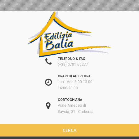
TELEFONO & FAX
(+39) 0781 60277
ORARI DI APERTURA
Lun - Ven 8:00-13:00
16:00-20:00
CORTOGHIANA
Viale Amedeo di
Savoia, 31 - Carbonia
CERCA