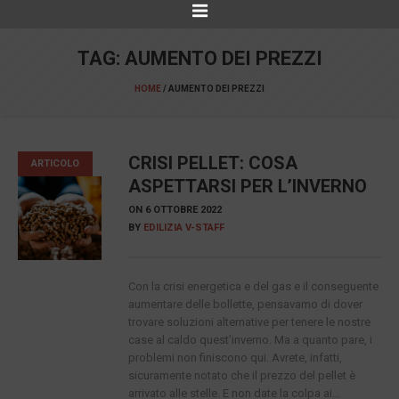
TAG:
AUMENTO DEI PREZZI
HOME
/
AUMENTO DEI PREZZI
CRISI PELLET: COSA
ARTICOLO
ASPETTARSI PER L’INVERNO
ON
6 OTTOBRE 2022
BY
EDILIZIA V-STAFF
Con la crisi energetica e del gas e il conseguente
aumentare delle bollette, pensavamo di dover
trovare soluzioni alternative per tenere le nostre
case al caldo quest’inverno. Ma a quanto pare, i
problemi non finiscono qui. Avrete, infatti,
sicuramente notato che il prezzo del pellet è
arrivato alle stelle. E non date la colpa ai...