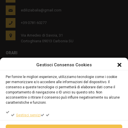
ediliziabalia@gmail.com
+39 0781 60277
Via Amedeo di Savoia, 31
Cortoghiana 09013 Carbonia SU
ORARI
Gestisci Consenso Cookies
Lun - Ven 8:00-12:00 16:00-19:00
Per fornire le migliori esperienze, utilizziamo tecnologie come i cookie
per memorizzare e/o accedere alle informazioni del dispositivo. Il
PRIVACY E COOKIES
consenso a queste tecnologie ci permetterà di elaborare dati come il
comportamento di navigazione o ID unici su questo sito. Non
acconsentire o ritirare il consenso può influire negativamente su alcune
caratteristiche e funzioni.
DICHIARAZIONE SULLA PRIVACY (UE)
Gestisci servizi
COOKIE POLICY (UE)