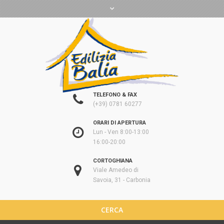
TELEFONO & FAX
(+39) 0781 60277
ORARI DI APERTURA
Lun - Ven 8:00-13:00
16:00-20:00
CORTOGHIANA
Viale Amedeo di
Savoia, 31 - Carbonia
CERCA