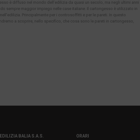
gesso è diffuso nel mondo dell’edilizia da quasi un secolo, ma negli ultimi anni
ndo sempre maggior impiego nelle case italiane. Il cartongesso è utilizzato in
nell’edilizia. Principalmente per i controsoffitti e per le pareti. In questo
andremo a scoprire, nello specifico, che cosa sono le pareti in cartongesso,
EDILIZIA BALIA S.A.S.
ORARI