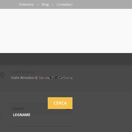
Volantino
Blog
Contattaci
CORTOGHIANA
Viale Amedeo di Savoia, 31 - Carbonia
HOME
/
CARTONGESSO
CERCA
LEGNAME
1