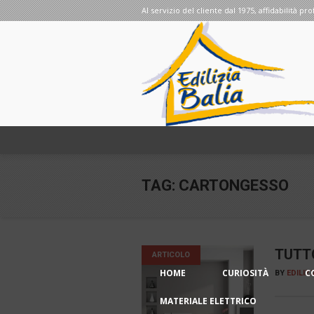
Al servizio del cliente dal 1975, affidabilità pro
TAG:
CARTONGESSO
TUTT
ARTICOLO
HOME
CURIOSITÀ
C
BY
EDILIZ
MATERIALE ELETTRICO