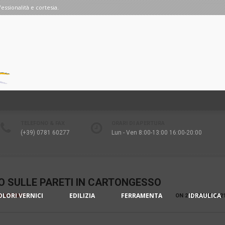
fessionalità e cortesia.
TELEFONO & FAX
ORARI DI APERTURA
(+39) 0781 60277
Lun - Ven 8:00-13:00 16:00-20:00
O SULLE PARETI IN CARTONGESSO
OLORI VERNICI
EDILIZIA
FERRAMENTA
IDRAULICA
IA V-STAFF
ON
27 MARZO 202