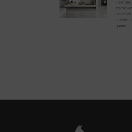
Il carton
sta trova
vari modi 
articolo 
quando...