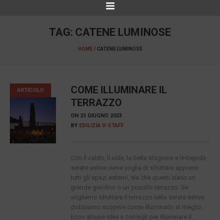
TAG:
CATENE LUMINOSE
HOME
/
CATENE LUMINOSE
COME ILLUMINARE IL
ARTICOLO
TERRAZZO
ON
23 GIUGNO 2023
BY
EDILIZIA V-STAFF
Con il caldo, il sole, la bella stagione e le tiepide
serate estive viene voglia di sfruttare appieno
tutti gli spazi esterni, sia che questi siano un
grande giardino o un piccolo terrazzo. Se
vogliamo sfruttare il terrazzo nelle serate estive
dobbiamo scoprire come illuminarlo al meglio.
Ecco alcune idee e consigli per illuminare il...