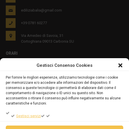
ediliziabalia@gmail.com
+39 0781 60277
Via Amedeo di Savoia, 31
Cortoghiana 09013 Carbonia SU
ORARI
Gestisci Consenso Cookies
Lun - Ven 8:00-12:00 16:00-19:00
Per fornire le migliori esperienze, utilizziamo tecnologie come i cookie
per memorizzare e/o accedere alle informazioni del dispositivo. Il
PRIVACY E COOKIES
consenso a queste tecnologie ci permetterà di elaborare dati come il
comportamento di navigazione o ID unici su questo sito. Non
acconsentire o ritirare il consenso può influire negativamente su alcune
caratteristiche e funzioni.
DICHIARAZIONE SULLA PRIVACY (UE)
Gestisci servizi
COOKIE POLICY (UE)