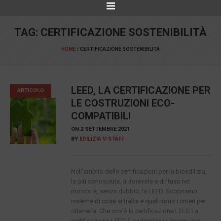
TAG:
CERTIFICAZIONE SOSTENIBILITÀ
HOME
/
CERTIFICAZIONE SOSTENIBILITÀ
LEED, LA CERTIFICAZIONE PER
ARTICOLO
LE COSTRUZIONI ECO-
COMPATIBILI
ON
2 SETTEMBRE 2021
BY
EDILIZIA V-STAFF
Nell’ambito delle certificazioni per la bioedilizia,
la più conosciuta, autorevole e diffusa nel
mondo è, senza dubbio, la LEED. Scopriamo
insieme di cosa si tratta e quali sono i criteri per
ottenerla. Che cos’è la certificazione LEED La
certificazione LEED (Leadership in Energy and