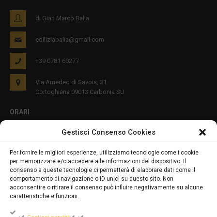
di Gian Marco Balia
ediliziabalia@gmail.com
+39 0781 60277
Via Amedeo di Savoia, 31
Cortoghiana 09013 Carbonia SU
ORARI
Gestisci Consenso Cookies
Lun - Ven 8:00-12:00 16:00-19:00
Per fornire le migliori esperienze, utilizziamo tecnologie come i cookie
per memorizzare e/o accedere alle informazioni del dispositivo. Il
PRIVACY E COOKIES
consenso a queste tecnologie ci permetterà di elaborare dati come il
comportamento di navigazione o ID unici su questo sito. Non
acconsentire o ritirare il consenso può influire negativamente su alcune
caratteristiche e funzioni.
DICHIARAZIONE SULLA PRIVACY (UE)