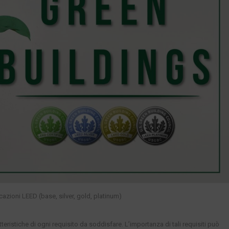
icazioni LEED (base, silver, gold, platinum)
teristiche di ogni requisito da soddisfare. L’importanza di tali requisiti può