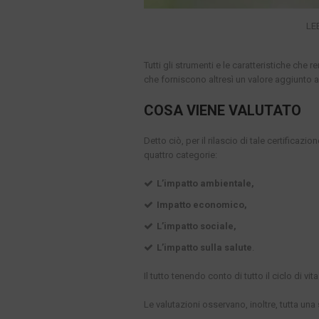
LEE
Tutti gli strumenti e le caratteristiche ch
che forniscono altresì un valore aggiunto all’
COSA VIENE VALUTATO
Detto ciò, per il rilascio di tale certificazio
quattro categorie:
L’impatto ambientale,
Impatto economico,
L’impatto sociale,
L’impatto sulla salute
.
Il tutto tenendo conto di tutto il ciclo di vit
Le valutazioni osservano, inoltre, tutta un