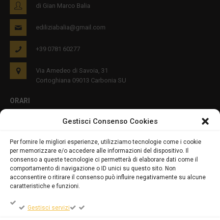
di Gian Marco Balia
ediliziabalia@gmail.com
+39 0781 60277
Via Amedeo di Savoia, 31
Cortoghiana 09013 Carbonia SU
ORARI
Gestisci Consenso Cookies
Lun - Ven 8:00-12:00 16:00-19:00
Per fornire le migliori esperienze, utilizziamo tecnologie come i cookie
per memorizzare e/o accedere alle informazioni del dispositivo. Il
PRIVACY E COOKIES
consenso a queste tecnologie ci permetterà di elaborare dati come il
comportamento di navigazione o ID unici su questo sito. Non
acconsentire o ritirare il consenso può influire negativamente su alcune
caratteristiche e funzioni.
DICHIARAZIONE SULLA PRIVACY (UE)
Gestisci servizi
COOKIE POLICY (UE)