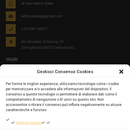
di Gian Marco Balia
ediliziabalia@gmail.com
+39 0781 60277
Via Amedeo di Savoia, 31
Cortoghiana 09013 Carbonia SU
ORARI
Gestisci Consenso Cookies
Lun - Ven 8:00-12:00 16:00-19:00
Per fornire le migliori esperienze, utilizziamo tecnologie come i cookie
per memorizzare e/o accedere alle informazioni del dispositivo. Il
PRIVACY E COOKIES
consenso a queste tecnologie ci permetterà di elaborare dati come il
comportamento di navigazione o ID unici su questo sito. Non
acconsentire o ritirare il consenso può influire negativamente su alcune
caratteristiche e funzioni.
DICHIARAZIONE SULLA PRIVACY (UE)
Gestisci servizi
COOKIE POLICY (UE)