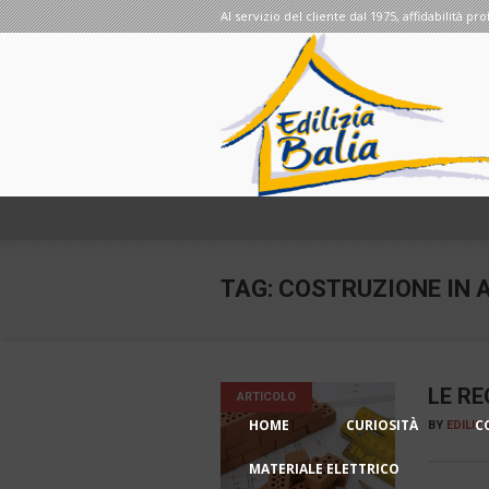
Al servizio del cliente dal 1975, affidabilità pro
TAG:
COSTRUZIONE IN 
LE RE
ARTICOLO
HOME
CURIOSITÀ
C
BY
EDILIZ
MATERIALE ELETTRICO