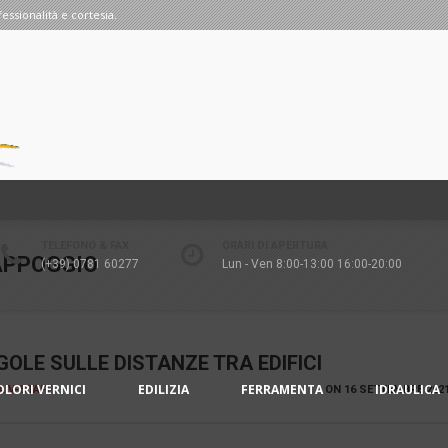
fessionalità e cortesia.
TELEFONO & FAX
ORARI DI APERTURA
APPOGGIO
(+39) 0781 60277
Lun - Ven 8:00-13:00 16:00-20:00
GOLE SULLE DISTANZE TRA EDIFICI
OLORI VERNICI
EDILIZIA
FERRAMENTA
IDRAULICA
IA V-STAFF
ON
16 SETTEMBRE 202