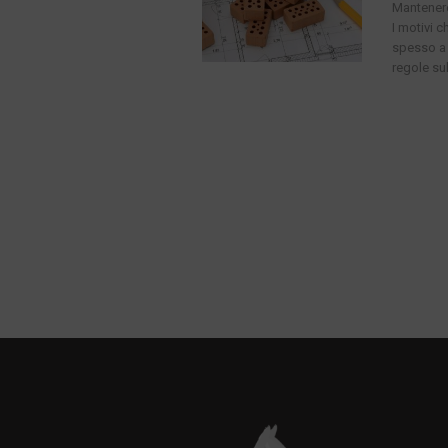
Mantenere
I motivi c
spesso a 
regole sul