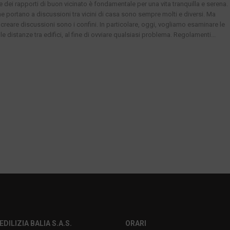
 dei rapporti di buon vicinato è fondamentale per una vita tranquilla e serena.
he portano a discussioni tra vicini di casa sono sempre molti e diversi. Ma
creare discussioni sono i confini. In particolare, oggi, vogliamo esaminare le
le distanze tra edifici, al fine di ovviare qualsiasi problema. Regolamenti...
EDILIZIA BALIA S.A.S.
ORARI