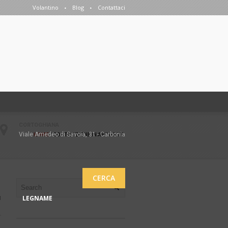
Volantino
Blog
Contattaci
CORTOGHIANA
Viale Amedeo di Savoia, 31 - Carbonia
HOME
/
COSTRUZIONE IN APPOGGIO
CERCA
LEGNAME
1