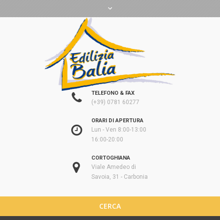
TELEFONO & FAX
(+39) 0781 60277
ORARI DI APERTURA
Lun - Ven 8:00-13:00
16:00-20:00
CORTOGHIANA
Viale Amedeo di
Savoia, 31 - Carbonia
CERCA