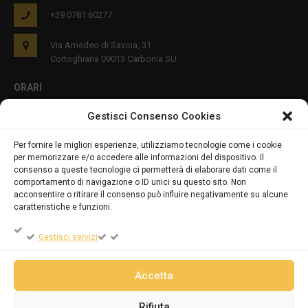
+39 0781 60277
Via Amedeo di Savoia, 31
Cortoghiana 09013 Carbonia SU
ORARI
Gestisci Consenso Cookies
Lun - Ven 8:00-12:00 16:00-19:00
Per fornire le migliori esperienze, utilizziamo tecnologie come i cookie
per memorizzare e/o accedere alle informazioni del dispositivo. Il
PRIVACY E COOKIES
consenso a queste tecnologie ci permetterà di elaborare dati come il
comportamento di navigazione o ID unici su questo sito. Non
acconsentire o ritirare il consenso può influire negativamente su alcune
caratteristiche e funzioni.
DICHIARAZIONE SULLA PRIVACY (UE)
Gestisci servizi
COOKIE POLICY (UE)
Accetta
Rifiuta