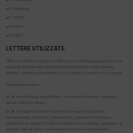
L’isolatore.
L’SPDT.
Il DPST.
Il DPDT.
LETTERE UTILIZZATE
Oltre ai simboli si utilizzano le lettere, per indicare apparecchiature e
materiali utilizzati nella realizzazione del circuito e dell’impianto
elettrico. Anche queste lettere sono standard e uniformi in vari paesi.
Vediamole insieme:
A
: Assemblaggi (amplificatori, componenti discreti, magnetici,
circuiti stampati, laser).
B
: Trasduttori (cellule fotoelettriche e termoconduttive,
termoelementi, termistori, fotoelementi, convertitori di misura,
trasduttori di segnali, fotodiodi, iniziatori di prossimità, generatori di
impulsi, celle di carico, tachimetrie, microfoni e altoparlanti).