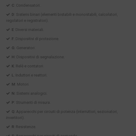
C
: Condensatori.
D
: Sistemi binari (elementi bistabili e monostabili, calcolatori,
regolatori e registratori).
E
: Diversi materiali.
F
: Dispositivi di protezione.
G
: Generatori.
H
: Dispositivi di segnalazione.
K
: Relè e contatori.
L
: Induttori e reattori.
M
: Motori.
N
: Sistemi analogici.
P
: Strumenti di misura.
Q
: Apparecchi per circuiti di potenza (interruttori, sezionatori,
invertitori).
R
: Resistenze.
S
: Apparecchi per circuiti di comando.