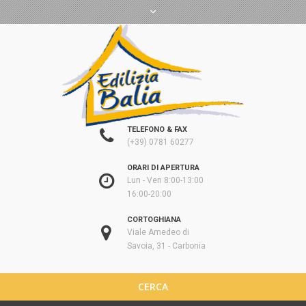
TELEFONO & FAX
(+39) 0781 60277
ORARI DI APERTURA
Lun - Ven 8:00-13:00
16:00-20:00
CORTOGHIANA
Viale Amedeo di
Savoia, 31 - Carbonia
CERCA