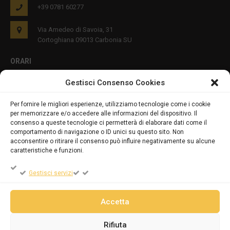
+39 0781 60277
Via Amedeo di Savoia, 31
Cortoghiana 09013 Carbonia SU
ORARI
Gestisci Consenso Cookies
Lun - Ven 8:00-12:00 16:00-19:00
Per fornire le migliori esperienze, utilizziamo tecnologie come i cookie
per memorizzare e/o accedere alle informazioni del dispositivo. Il
PRIVACY E COOKIES
consenso a queste tecnologie ci permetterà di elaborare dati come il
comportamento di navigazione o ID unici su questo sito. Non
acconsentire o ritirare il consenso può influire negativamente su alcune
caratteristiche e funzioni.
DICHIARAZIONE SULLA PRIVACY (UE)
Gestisci servizi
COOKIE POLICY (UE)
Accetta
Rifiuta