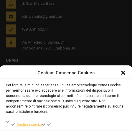
di Gian Marco Balia
ediliziabalia@gmail.com
+39 0781 60277
Via Amedeo di Savoia, 31
Cortoghiana 09013 Carbonia SU
ORARI
Gestisci Consenso Cookies
Lun - Ven 8:00-12:00 16:00-19:00
Per fornire le migliori esperienze, utilizziamo tecnologie come i cookie
per memorizzare e/o accedere alle informazioni del dispositivo. Il
PRIVACY E COOKIES
consenso a queste tecnologie ci permetterà di elaborare dati come il
comportamento di navigazione o ID unici su questo sito. Non
acconsentire o ritirare il consenso può influire negativamente su alcune
caratteristiche e funzioni.
DICHIARAZIONE SULLA PRIVACY (UE)
Gestisci servizi
COOKIE POLICY (UE)